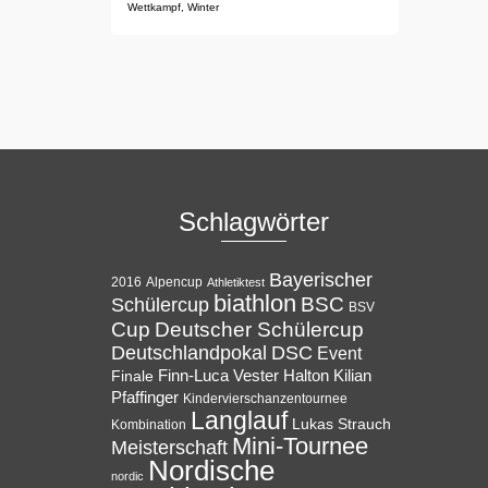
Wettkampf
,
Winter
Schlagwörter
Bayerischer
Alpencup
2016
Athletiktest
biathlon
BSC
Schülercup
BSV
Cup
Deutscher Schülercup
Deutschlandpokal
DSC
Event
Halton
Finale
Finn-Luca Vester
Kilian
Pfaffinger
Kindervierschanzentournee
Langlauf
Lukas Strauch
Kombination
Mini-Tournee
Meisterschaft
Nordische
nordic