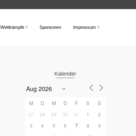
Wettkämpfe
Sponsoren
Impressum
Kalender
M
D
M
D
F
S
S
27
28
29
30
31
1
2
7
3
4
5
6
8
9