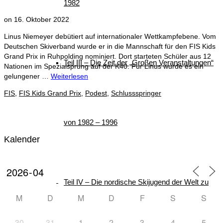
1982
on
16. Oktober 2022
Linus Niemeyer debütiert auf internationaler Wettkampfebene. Vom
Deutschen Skiverband wurde er in die Mannschaft für den FIS Kids
Grand Prix in Ruhpolding nominiert. Dort starteten Schüler aus 12
Teil III – Die Zeit der „Großen Veranstaltungen“
Nationen im Spezialsprung auf der K40. Für Linus wurde es ein
gelungener …
Weiterlesen
FIS
,
FIS Kids Grand Prix
,
Podest
,
Schlussspringer
von 1982 – 1996
Kalender
Teil IV – Die nordische Skijugend der Welt zu
M
D
M
D
F
S
S
30
31
1
2
3
4
5