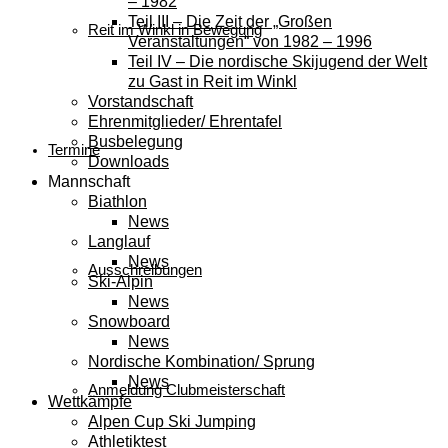
– 1982
Teil III – Die Zeit der „Großen
Reit im Winkl in Bewegung
Veranstaltungen“ von 1982 – 1996
Teil IV – Die nordische Skijugend der Welt
zu Gast in Reit im Winkl
Vorstandschaft
Ehrenmitglieder/ Ehrentafel
Busbelegung
Termine
Downloads
Mannschaft
Biathlon
News
Langlauf
News
Ausschreibungen
Ski-Alpin
News
Snowboard
News
Nordische Kombination/ Sprung
News
Anmeldung Clubmeisterschaft
Wettkämpfe
Alpen Cup Ski Jumping
Athletiktest