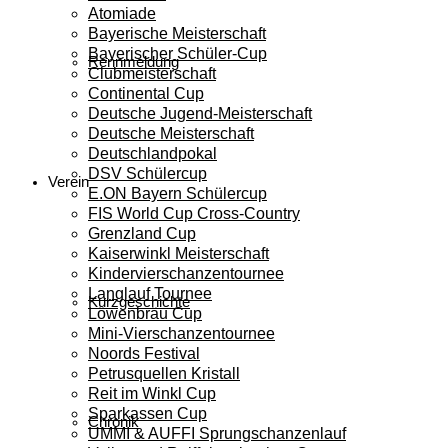
Atomiade
Bayerische Meisterschaft
Bayerischer Schüler-Cup
Rennmeldung
Clubmeisterschaft
Continental Cup
Deutsche Jugend-Meisterschaft
Deutsche Meisterschaft
Deutschlandpokal
DSV Schülercup
Verein
E.ON Bayern Schülercup
FIS World Cup Cross-Country
Grenzland Cup
Kaiserwinkl Meisterschaft
Kindervierschanzentournee
Langlauf Tournee
Kurzgeschichte
Löwenbräu Cup
Mini-Vierschanzentournee
Noords Festival
Petrusquellen Kristall
Reit im Winkl Cup
Sparkassen Cup
Chronik
UMMI & AUFFI Sprungschanzenlauf