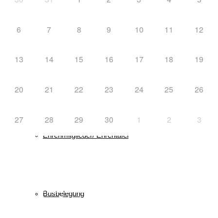
Gast in Reit im Winkl
6
7
8
9
10
11
12
13
14
15
16
17
18
19
Vorstandschaft
20
21
22
23
24
25
26
27
28
29
30
1
2
3
Ehrenmitglieder/ Ehrentafel
Schlagwörter
biathlon
Bayerischer Schülercup
Alpencup
2016
Athletiktest
Busbelegung
Cup
BSC
Deutscher Schülercup
BSV
Deutschlandpokal
DSC
Event
Finale
Finn-Luca Vester