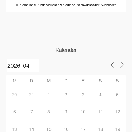
International
,
Kindervierschanzentournee
,
Nachwuchsadler
,
Skispringen
Kalender
M
D
M
D
F
S
S
30
31
1
2
3
4
5
6
7
8
9
10
11
12
13
14
15
16
17
18
19