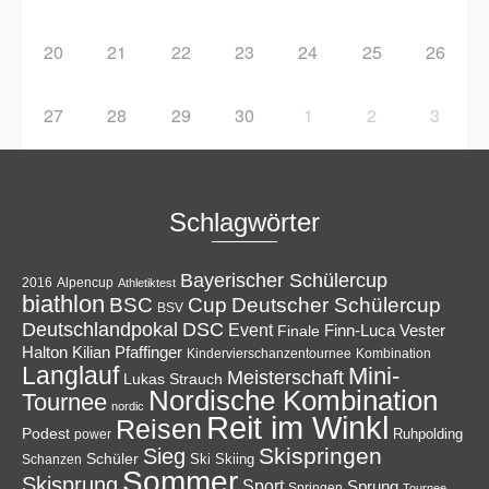
20
21
22
23
24
25
26
27
28
29
30
1
2
3
Schlagwörter
Bayerischer Schülercup
Alpencup
2016
Athletiktest
biathlon
Cup
BSC
Deutscher Schülercup
BSV
Deutschlandpokal
DSC
Event
Finale
Finn-Luca Vester
Halton
Kilian Pfaffinger
Kindervierschanzentournee
Kombination
Langlauf
Mini-
Meisterschaft
Lukas Strauch
Nordische Kombination
Tournee
nordic
Reit im Winkl
Reisen
Podest
Ruhpolding
power
Skispringen
Sieg
Schüler
Ski
Skiing
Schanzen
Sommer
Skisprung
Sport
Sprung
Springen
Tournee