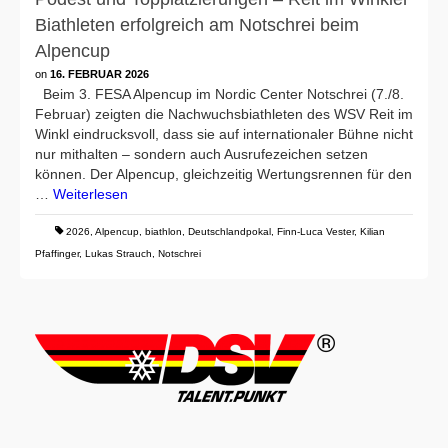
Biathleten erfolgreich am Notschrei beim
Alpencup
on
16. FEBRUAR 2026
Beim 3. FESA Alpencup im Nordic Center Notschrei (7./8.
Februar) zeigten die Nachwuchsbiathleten des WSV Reit im
Winkl eindrucksvoll, dass sie auf internationaler Bühne nicht
nur mithalten – sondern auch Ausrufezeichen setzen
können. Der Alpencup, gleichzeitig Wertungsrennen für den
…
Weiterlesen
2026
,
Alpencup
,
biathlon
,
Deutschlandpokal
,
Finn-Luca Vester
,
Kilian
Pfaffinger
,
Lukas Strauch
,
Notschrei