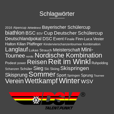
Schlagwörter
Bayerischer Schülercup
Alpencup
2016
Athletiktest
biathlon
Cup
BSC
Deutscher Schülercup
BSV
Deutschlandpokal
DSC
Event
Finale
Finn-Luca Vester
Halton
Kilian Pfaffinger
Kindervierschanzentournee
Kombination
Langlauf
Mini-
Meisterschaft
Lukas Strauch
Nordische Kombination
Tournee
nordic
Reit im Winkl
Reisen
Podest
Ruhpolding
power
Skispringen
Sieg
Schüler
Ski
Skiing
Schanzen
Sommer
Skisprung
Sport
Sprung
Springen
Tournee
Winter
Wettkampf
Verein
WSV