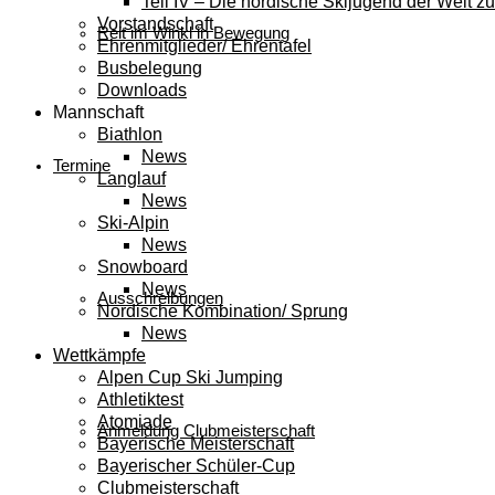
Teil IV – Die nordische Skijugend der Welt zu
Vorstandschaft
Reit im Winkl in Bewegung
Ehrenmitglieder/ Ehrentafel
Busbelegung
Downloads
Mannschaft
Biathlon
News
Termine
Langlauf
News
Ski-Alpin
News
Snowboard
News
Ausschreibungen
Nordische Kombination/ Sprung
News
Wettkämpfe
Alpen Cup Ski Jumping
Athletiktest
Atomiade
Anmeldung Clubmeisterschaft
Bayerische Meisterschaft
Bayerischer Schüler-Cup
Clubmeisterschaft