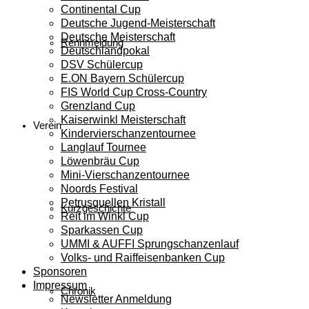
Continental Cup
Deutsche Jugend-Meisterschaft
Deutsche Meisterschaft
Rennmeldung
Deutschlandpokal
DSV Schülercup
E.ON Bayern Schülercup
FIS World Cup Cross-Country
Grenzland Cup
Kaiserwinkl Meisterschaft
Verein
Kindervierschanzentournee
Langlauf Tournee
Löwenbräu Cup
Mini-Vierschanzentournee
Noords Festival
Petrusquellen Kristall
Kurzgeschichte
Reit im Winkl Cup
Sparkassen Cup
UMMI & AUFFI Sprungschanzenlauf
Volks- und Raiffeisenbanken Cup
Sponsoren
Impressum
Chronik
Newsletter Anmeldung