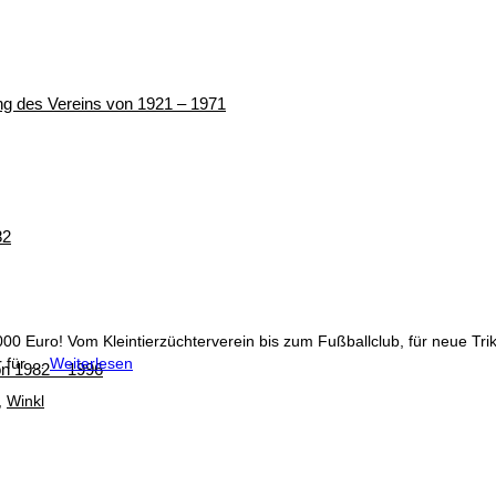
ung des Vereins von 1921 – 1971
82
.000 Euro! Vom Kleintierzüchterverein bis zum Fußballclub, für neue T
hr für …
Weiterlesen
von 1982 – 1996
,
Winkl