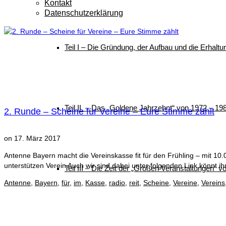
Kontakt
Datenschutzerklärung
Teil I – Die Gründung, der Aufbau und die Erhalt
Teil II – Das „Goldene Jahrzehnt“ von 1972 – 19
2. Runde – Scheine für Vereine – Eure Stimme zählt
on
17. März 2017
Antenne Bayern macht die Vereinskasse fit für den Frühling – mit 10
unterstützen Verein Auch wir sind dabei unter folgenden Link könnt i
Teil III – Die Zeit der „Großen Veranstaltungen“ 
Antenne
,
Bayern
,
für
,
im
,
Kasse
,
radio
,
reit
,
Scheine
,
Vereine
,
Vereins