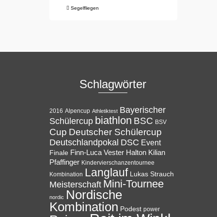
Segelfliegen
Schlagwörter
Bayerischer
Alpencup
2016
Athletiktest
biathlon
BSC
Schülercup
BSV
Cup
Deutscher Schülercup
Deutschlandpokal
DSC
Event
Halton
Finale
Finn-Luca Vester
Kilian
Pfaffinger
Kindervierschanzentournee
Langlauf
Lukas Strauch
Kombination
Mini-Tournee
Meisterschaft
Nordische
nordic
Kombination
Podest
power