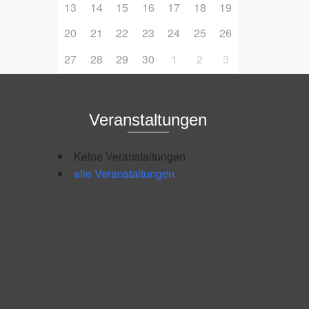
13
14
15
16
17
18
19
20
21
22
23
24
25
26
27
28
29
30
1
2
3
Veranstaltungen
Keine Veranstaltungen
alle Veranstaltungen