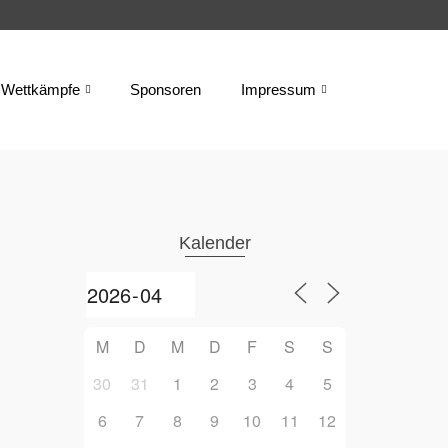
Wettkämpfe
Sponsoren
Impressum
Kalender
M
D
M
D
F
S
S
30
31
1
2
3
4
5
6
7
8
9
10
11
12