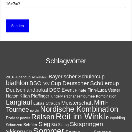
16+7=?
Schlagwörter
Bayerischer Schülercup
Alpencup
2016
Athletiktest
biathlon
Cup
BSC
Deutscher Schülercup
BSV
Deutschlandpokal
DSC
Event
Finale
Finn-Luca Vester
Halton
Kilian Pfaffinger
Kindervierschanzentournee
Kombination
Langlauf
Mini-
Meisterschaft
Lukas Strauch
Nordische Kombination
Tournee
nordic
Reit im Winkl
Reisen
Podest
Ruhpolding
power
Skispringen
Sieg
Schüler
Ski
Skiing
Schanzen
Sommer
Skisprung