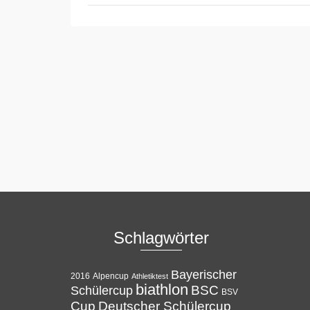
Schlagwörter
Bayerischer
Alpencup
2016
Athletiktest
biathlon
BSC
Schülercup
BSV
Cup
Deutscher Schülercup