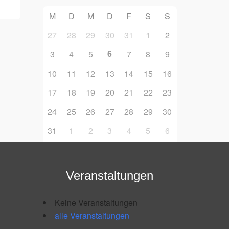
M
D
M
D
F
S
S
27
28
29
30
31
1
2
6
3
4
5
7
8
9
10
11
12
13
14
15
16
17
18
19
20
21
22
23
24
25
26
27
28
29
30
31
1
2
3
4
5
6
Veranstaltungen
Keine Veranstaltungen
alle Veranstaltungen