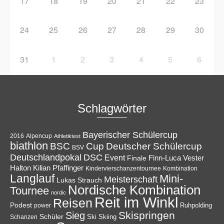
17
18
19
20
21
22
23
24
25
26
27
28
29
30
31
1
2
3
4
5
6
Schlagwörter
Bayerischer Schülercup
Alpencup
2016
Athletiktest
biathlon
Cup
BSC
Deutscher Schülercup
BSV
Deutschlandpokal
DSC
Event
Finale
Finn-Luca Vester
Halton
Kilian Pfaffinger
Kindervierschanzentournee
Kombination
Langlauf
Mini-
Meisterschaft
Lukas Strauch
Nordische Kombination
Tournee
nordic
Reit im Winkl
Reisen
Podest
Ruhpolding
power
Skispringen
Sieg
Schüler
Ski
Skiing
Schanzen