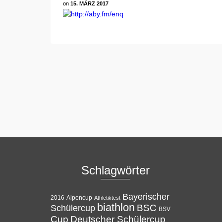
on
15. MÄRZ 2017
Schlagwörter
Bayerischer
Alpencup
2016
Athletiktest
biathlon
BSC
Schülercup
BSV
Cup
Deutscher Schülercup