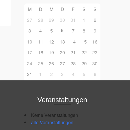
M
D
M
D
F
S
S
27
28
29
30
31
1
2
6
3
4
5
7
8
9
10
11
12
13
14
15
16
17
18
19
20
21
22
23
24
25
26
27
28
29
30
31
1
2
3
4
5
6
Veranstaltungen
Keine Veranstaltungen
alle Veranstaltungen