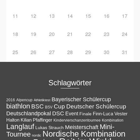
11
12
13
14
15
16
17
18
19
20
21
22
23
24
25
26
27
28
29
30
31
Schlagwörter
Bayerischer Schülercup
Alpencup
2016
Athletiktest
biathlon
Cup
BSC
Deutscher Schülercup
BSV
Deutschlandpokal
DSC
Event
Finale
Finn-Luca Vester
Halton
Kilian Pfaffinger
Kindervierschanzentournee
Kombination
Langlauf
Mini-
Meisterschaft
Lukas Strauch
Nordische Kombination
Tournee
nordic