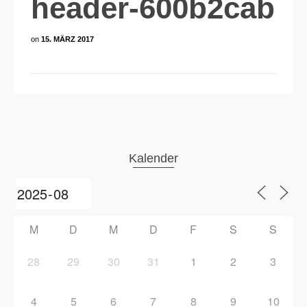
header-600b2cab
on
15. MÄRZ 2017
Kalender
M
D
M
D
F
S
S
28
29
30
31
1
2
3
4
5
6
7
8
9
10