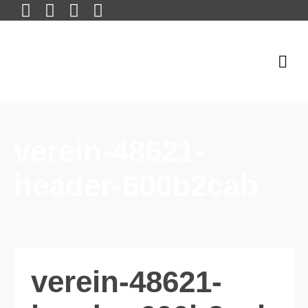
verein-48621-
header-600b2cab
verein-48621-