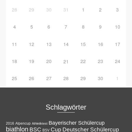
28
29
30
31
1
2
3
4
5
6
7
8
9
10
11
12
13
14
15
16
17
18
19
20
22
23
24
21
25
26
27
28
29
30
1
Schlagwörter
Bayerischer Schülercup
Alpencup
2016
Athletiktest
biathlon
Cup
BSC
Deutscher Schülercup
BSV