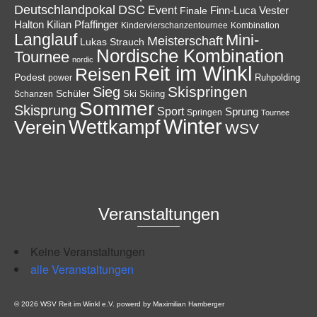
Deutschlandpokal
DSC
Event
Finale
Finn-Luca Vester
Halton
Kilian Pfaffinger
Kindervierschanzentournee
Kombination
Langlauf
Mini-
Meisterschaft
Lukas Strauch
Nordische Kombination
Tournee
nordic
Reit im Winkl
Reisen
Podest
Ruhpolding
power
Skispringen
Sieg
Schüler
Ski
Skiing
Schanzen
Sommer
Skisprung
Sport
Sprung
Springen
Tournee
Winter
Wettkampf
Verein
WSV
Veranstaltungen
Keine Veranstaltungen
alle Veranstaltungen
© 2026 WSV Reit im Winkl e.V. powerd by Maximilian Hamberger