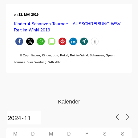
on
12. MAI 2019
Kinder 4 Schanzen Tournee – AUSSCHREIBUNG WSV
Reit im Winkl 2019
Cup
,
fliegen
,
Kinder
,
Luft
,
Pokal
,
Reit im Winkl
,
Schanzen
,
Sprung
,
Tournee
,
Vier
,
Wertung
,
WIN.AIR
Kalender
M
D
M
D
F
S
S