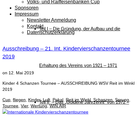
Volks- und Raiffeisenbanken Cup
Sponsoren
Impressum
Newsletter Anmeldung
Kontakt
Teil I – Die Gründung, der Aufbau und die
Datenschutzerklärung
Ausschreibung – 21. Int. Kindervierschanzentournee
2019
Erhaltung des Vereins von 1921 – 1971
on
12. Mai 2019
Kinder 4 Schanzen Tournee – AUSSCHREIBUNG WSV Reit im Winkl
2019
Cup
,
fliegen
,
Kinder
,
Luft
,
Pokal
,
Reit im Winkl
,
Schanzen
,
Sprung
,
Teil II – Das „Goldene Jahrzehnt“ von 1972 –
Tournee
,
Vier
,
Wertung
,
WIN.AIR