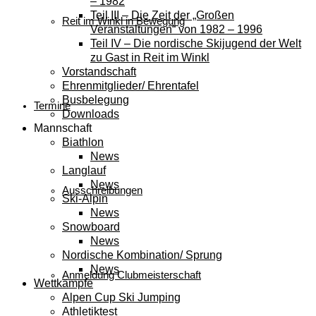
– 1982
Teil III – Die Zeit der „Großen
Reit im Winkl in Bewegung
Veranstaltungen“ von 1982 – 1996
Teil IV – Die nordische Skijugend der Welt
zu Gast in Reit im Winkl
Vorstandschaft
Ehrenmitglieder/ Ehrentafel
Busbelegung
Termine
Downloads
Mannschaft
Biathlon
News
Langlauf
News
Ausschreibungen
Ski-Alpin
News
Snowboard
News
Nordische Kombination/ Sprung
News
Anmeldung Clubmeisterschaft
Wettkämpfe
Alpen Cup Ski Jumping
Athletiktest