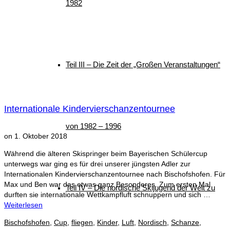
1982
Teil III – Die Zeit der „Großen Veranstaltungen“
Internationale Kindervierschanzentournee
von 1982 – 1996
on
1. Oktober 2018
Während die älteren Skispringer beim Bayerischen Schülercup
unterwegs war ging es für drei unserer jüngsten Adler zur
Internationalen Kindervierschanzentournee nach Bischofshofen. Für
Max und Ben war das etwas ganz Besonderes. Zum ersten Mal
Teil IV – Die nordische Skijugend der Welt zu
durften sie internationale Wettkampfluft schnuppern und sich …
Weiterlesen
Bischofshofen
,
Cup
,
fliegen
,
Kinder
,
Luft
,
Nordisch
,
Schanze
,