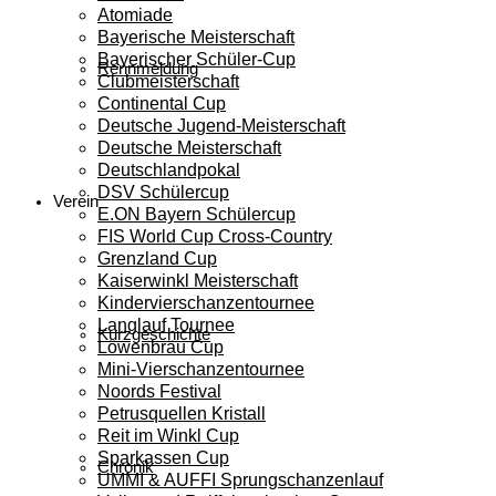
Atomiade
Bayerische Meisterschaft
Bayerischer Schüler-Cup
Rennmeldung
Clubmeisterschaft
Continental Cup
Deutsche Jugend-Meisterschaft
Deutsche Meisterschaft
Deutschlandpokal
DSV Schülercup
Verein
E.ON Bayern Schülercup
FIS World Cup Cross-Country
Grenzland Cup
Kaiserwinkl Meisterschaft
Kindervierschanzentournee
Langlauf Tournee
Kurzgeschichte
Löwenbräu Cup
Mini-Vierschanzentournee
Noords Festival
Petrusquellen Kristall
Reit im Winkl Cup
Sparkassen Cup
Chronik
UMMI & AUFFI Sprungschanzenlauf