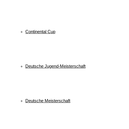
© 2026 WSV Reit im Winkl e.V. powerd by Maximilian Hamberger
Continental Cup
Deutsche Jugend-Meisterschaft
Deutsche Meisterschaft