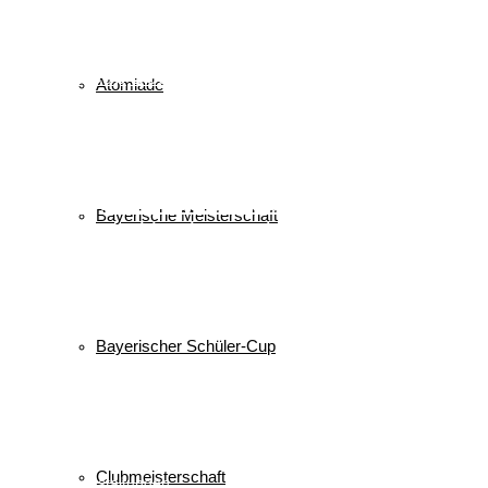
biathlon
Bayerischer Schülercup
Alpencup
2016
Athletiktest
Cup
BSC
Deutscher Schülercup
BSV
Atomiade
Deutschlandpokal
DSC
Event
Finale
Finn-Luca Vester
Halton
Kilian Pfaffinger
Kindervierschanzentournee
Kombination
Langlauf
Mini-Tournee
Meisterschaft
Lukas Strauch
Nordische Kombination
Podest
nordic
power
Reit im Winkl
Reisen
Ruhpolding
Schüler
Schanzen
Bayerische Meisterschaft
Sommer
Skispringen
Sieg
Skisprung
Ski
Skiing
Wettkampf
Verein
Sport
Sprung
Springen
Tournee
Winter
WSV
Bayerischer Schüler-Cup
Veranstaltungen
Keine Veranstaltungen
Clubmeisterschaft
alle Veranstaltungen