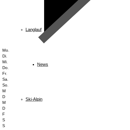
Langlauf
Mo.
Di.
Mi.
News
Do.
Fr.
Sa.
So.
M
D
Ski-Alpin
M
D
F
S
S