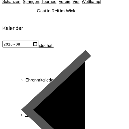
Schanzen
,
Springen
,
Tournee
,
Verein
,
Vier
,
Wettkampf
Gast in Reit im Winkl
Kalender
Vorstandschaft
Ehrenmitglieder/ Ehrentafel
Busbelegung