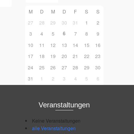
M
D
M
D
F
S
S
27
28
29
30
31
1
2
6
3
4
5
7
8
9
10
11
12
13
14
15
16
17
18
19
20
21
22
23
24
25
26
27
28
29
30
31
1
2
3
4
5
6
Veranstaltungen
Keine Veranstaltungen
alle Veranstaltungen