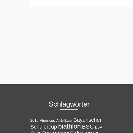
Schlagwörter
Bayerischer
Alpencup
2016
Athletiktest
biathlon
BSC
Schülercup
BSV