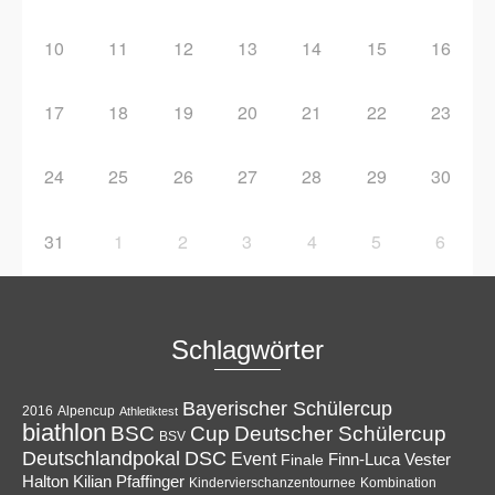
10
11
12
13
14
15
16
17
18
19
20
21
22
23
24
25
26
27
28
29
30
31
1
2
3
4
5
6
Schlagwörter
Bayerischer Schülercup
Alpencup
2016
Athletiktest
biathlon
Cup
BSC
Deutscher Schülercup
BSV
Deutschlandpokal
DSC
Event
Finale
Finn-Luca Vester
Halton
Kilian Pfaffinger
Kindervierschanzentournee
Kombination