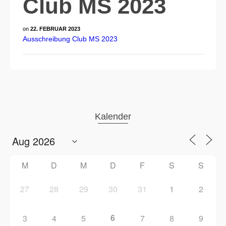
Club MS 2023
on
22. FEBRUAR 2023
Ausschreibung Club MS 2023
Kalender
M
D
M
D
F
S
S
27
28
29
30
31
1
2
6
3
4
5
7
8
9