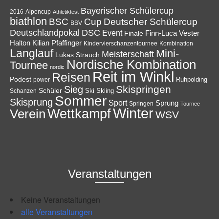
Bayerischer Schülercup
Alpencup
2016
Athletiktest
biathlon
Cup
BSC
Deutscher Schülercup
BSV
Deutschlandpokal
DSC
Event
Finale
Finn-Luca Vester
Halton
Kilian Pfaffinger
Kindervierschanzentournee
Kombination
Langlauf
Mini-
Meisterschaft
Lukas Strauch
Nordische Kombination
Tournee
nordic
Reit im Winkl
Reisen
Podest
Ruhpolding
power
Skispringen
Sieg
Schüler
Ski
Skiing
Schanzen
Sommer
Skisprung
Sport
Sprung
Springen
Tournee
Winter
Wettkampf
Verein
WSV
Veranstaltungen
Keine Veranstaltungen
alle Veranstaltungen