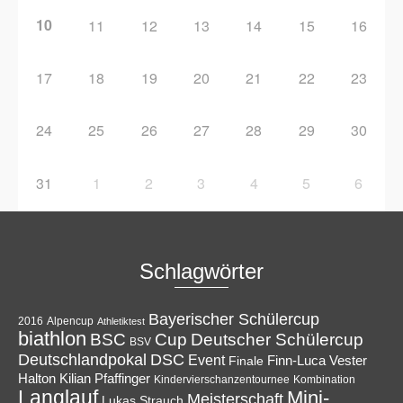
10
11
12
13
14
15
16
17
18
19
20
21
22
23
24
25
26
27
28
29
30
31
1
2
3
4
5
6
Schlagwörter
Bayerischer Schülercup
Alpencup
2016
Athletiktest
biathlon
Cup
BSC
Deutscher Schülercup
BSV
Deutschlandpokal
DSC
Event
Finale
Finn-Luca Vester
Halton
Kilian Pfaffinger
Kindervierschanzentournee
Kombination
Langlauf
Mini-
Meisterschaft
Lukas Strauch