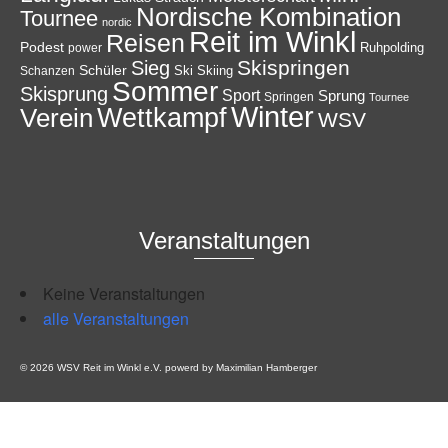
Nordische Kombination
Tournee
nordic
Reit im Winkl
Reisen
Podest
Ruhpolding
power
Skispringen
Sieg
Schüler
Ski
Skiing
Schanzen
Sommer
Skisprung
Sport
Sprung
Springen
Tournee
Winter
Wettkampf
Verein
WSV
Veranstaltungen
Keine Veranstaltungen
alle Veranstaltungen
© 2026 WSV Reit im Winkl e.V. powerd by Maximilian Hamberger