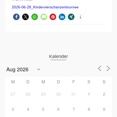
2026-06-28_Kindervierschanzentournee
Kalender
M
D
M
D
F
S
S
27
28
29
30
31
1
2
3
4
5
6
7
8
9