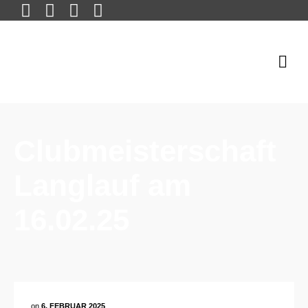
Clubmeisterschaft
Langlauf am
16.02.25
on
6. FEBRUAR 2025