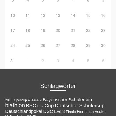
10
11
12
13
14
15
16
17
18
19
20
21
22
23
24
25
26
27
28
29
30
31
1
2
3
4
5
6
Schlagwörter
Bayerischer Schülercup
Alpencup
2016
Athletiktest
biathlon
Cup
BSC
Deutscher Schülercup
BSV
Deutschlandpokal
DSC
Event
Finale
Finn-Luca Vester