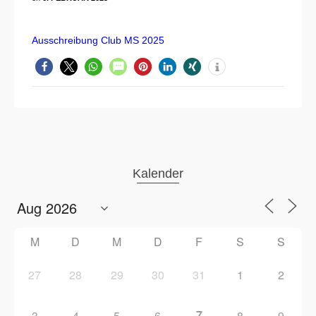
Ausschreibung Club MS 2025
Kalender
M
D
M
D
F
S
S
27
28
29
30
31
1
2
7
3
4
5
6
8
9