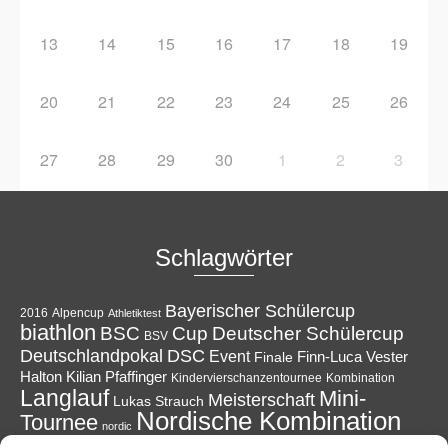
13
14
15
16
17
18
19
20
21
22
23
24
25
26
27
28
29
30
1
2
3
Schlagwörter
Bayerischer Schülercup
Alpencup
2016
Athletiktest
biathlon
Cup
BSC
Deutscher Schülercup
BSV
Deutschlandpokal
DSC
Event
Finale
Finn-Luca Vester
Halton
Kilian Pfaffinger
Kindervierschanzentournee
Kombination
Langlauf
Mini-
Meisterschaft
Lukas Strauch
Nordische Kombination
Tournee
nordic
Reit im Winkl
Reisen