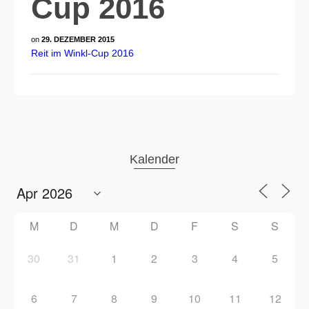
Cup 2016
on
29. DEZEMBER 2015
Reit im Winkl-Cup 2016
Kalender
M
D
M
D
F
S
S
30
31
1
2
3
4
5
6
7
8
9
10
11
12