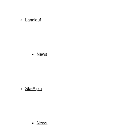
Langlauf
News
Ski-Alpin
News