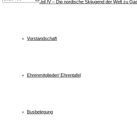
Teil IV – Die nordische Skijugend der Welt zu Gas
Vorstandschaft
Ehrenmitglieder/ Ehrentafel
Busbelegung