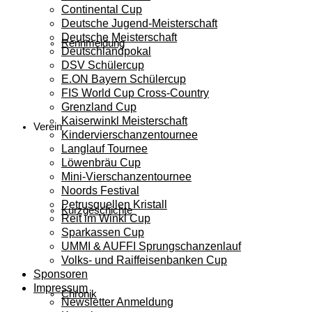
Continental Cup
Deutsche Jugend-Meisterschaft
Deutsche Meisterschaft
Rennmeldung
Deutschlandpokal
DSV Schülercup
E.ON Bayern Schülercup
FIS World Cup Cross-Country
Grenzland Cup
Kaiserwinkl Meisterschaft
Verein
Kindervierschanzentournee
Langlauf Tournee
Löwenbräu Cup
Mini-Vierschanzentournee
Noords Festival
Petrusquellen Kristall
Kurzgeschichte
Reit im Winkl Cup
Sparkassen Cup
UMMI & AUFFI Sprungschanzenlauf
Volks- und Raiffeisenbanken Cup
Sponsoren
Impressum
Chronik
Newsletter Anmeldung