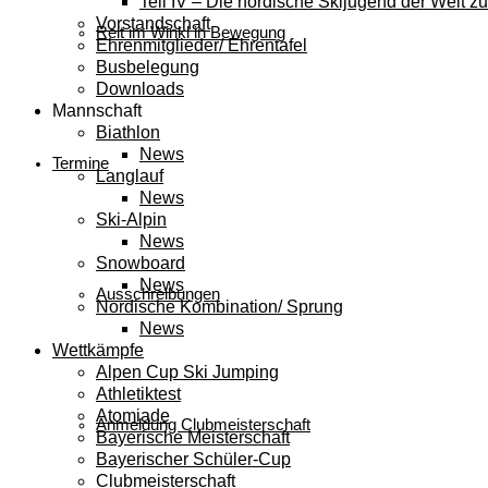
Teil IV – Die nordische Skijugend der Welt zu
Vorstandschaft
Reit im Winkl in Bewegung
Ehrenmitglieder/ Ehrentafel
Busbelegung
Downloads
Mannschaft
Biathlon
News
Termine
Langlauf
News
Ski-Alpin
News
Snowboard
News
Ausschreibungen
Nordische Kombination/ Sprung
News
Wettkämpfe
Alpen Cup Ski Jumping
Athletiktest
Atomiade
Anmeldung Clubmeisterschaft
Bayerische Meisterschaft
Bayerischer Schüler-Cup
Clubmeisterschaft