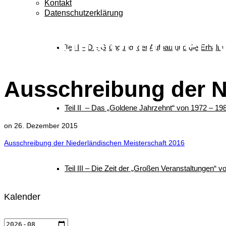
Kontakt
Datenschutzerklärung
Ausschreibung der N
Teil I – Die Gründung, der Aufbau und die Erhalt
Ausschreibung der N
Teil II – Das „Goldene Jahrzehnt“ von 1972 – 19
on
26. Dezember 2015
Ausschreibung der Niederländischen Meisterschaft 2016
Teil III – Die Zeit der „Großen Veranstaltungen“ 
Kalender