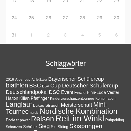
17
18
19
20
21
22
23
24
25
26
27
28
29
30
31
1
2
3
4
5
6
Schlagwörter
Bayerischer Schülercup
Alpencup
2016
Athletiktest
biathlon
Cup
BSC
Deutscher Schülercup
BSV
Deutschlandpokal
DSC
Event
Finale
Finn-Luca Vester
Halton
Kilian Pfaffinger
Kindervierschanzentournee
Kombination
Langlauf
Mini-
Meisterschaft
Lukas Strauch
Nordische Kombination
Tournee
nordic
Reit im Winkl
Reisen
Podest
Ruhpolding
power
Skispringen
Sieg
Schüler
Ski
Skiing
Schanzen