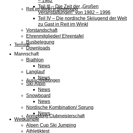
– 1982
Teil III – Die Zeit der „Großen
Reit im Winkl in Bewegung
Veranstaltungen“ von 1982 – 1996
Teil IV – Die nordische Skijugend der Welt
zu Gast in Reit im Winkl
Vorstandschaft
Ehrenmitglieder/ Ehrentafel
Busbelegung
Termine
Downloads
Mannschaft
Biathlon
News
Langlauf
News
Ausschreibungen
Ski-Alpin
News
Snowboard
News
Nordische Kombination/ Sprung
News
Anmeldung Clubmeisterschaft
Wettkämpfe
Alpen Cup Ski Jumping
Athletiktest