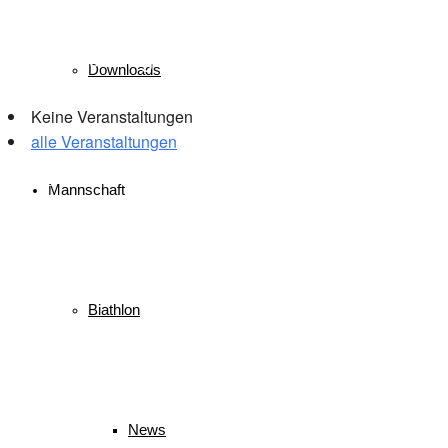
Veranstaltungen
Downloads
Keine Veranstaltungen
alle Veranstaltungen
© 2026 WSV Reit im Winkl e.V. powerd by Maximilian Hamberger
Mannschaft
Biathlon
News