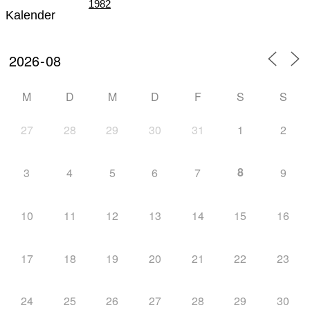
1982
Kalender
Teil III – Die Zeit der „Großen Veranstaltungen“
M
D
M
D
F
S
S
27
28
29
30
31
1
2
von 1982 – 1996
8
3
4
5
6
7
9
10
11
12
13
14
15
16
Teil IV – Die nordische Skijugend der Welt zu
17
18
19
20
21
22
23
24
25
26
27
28
29
30