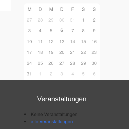
M
D
M
D
F
S
S
27
28
29
30
31
1
2
6
3
4
5
7
8
9
10
11
12
13
14
15
16
17
18
19
20
21
22
23
24
25
26
27
28
29
30
31
1
2
3
4
5
6
Veranstaltungen
Keine Veranstaltungen
alle Veranstaltungen