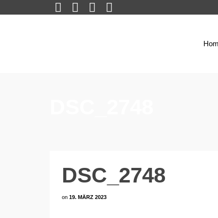
Hom
DSC_2748
DSC_2748
on
19. MÄRZ 2023