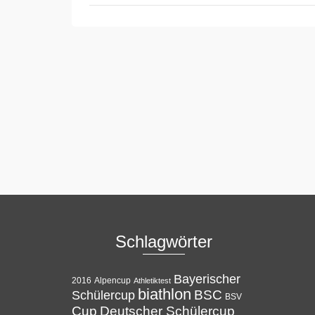
Schlagwörter
Bayerischer
Alpencup
2016
Athletiktest
biathlon
BSC
Schülercup
BSV
Cup
Deutscher Schülercup