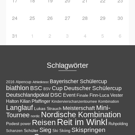
17
18
19
20
21
22
23
24
25
26
27
28
29
30
31
1
2
3
4
5
6
Schlagwörter
Bayerischer Schülercup
Alpencup
2016
Athletiktest
biathlon
Cup
BSC
Deutscher Schülercup
BSV
Deutschlandpokal
DSC
Event
Finale
Finn-Luca Vester
Halton
Kilian Pfaffinger
Kindervierschanzentournee
Kombination
Langlauf
Mini-
Meisterschaft
Lukas Strauch
Nordische Kombination
Tournee
nordic
Reit im Winkl
Reisen
Podest
Ruhpolding
power
Skispringen
Sieg
Schüler
Ski
Skiing
Schanzen