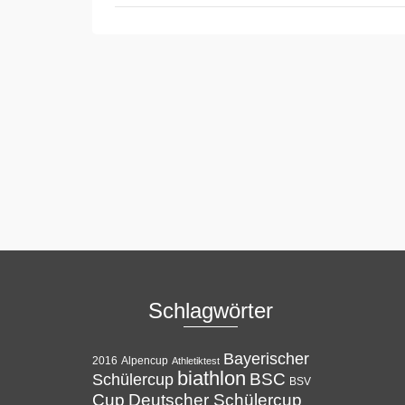
Schlagwörter
Bayerischer
Alpencup
2016
Athletiktest
biathlon
BSC
Schülercup
BSV
Cup
Deutscher Schülercup