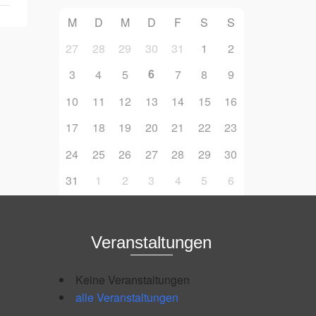
M
D
M
D
F
S
S
27
28
29
30
31
1
2
6
3
4
5
7
8
9
10
11
12
13
14
15
16
17
18
19
20
21
22
23
24
25
26
27
28
29
30
31
1
2
3
4
5
6
Veranstaltungen
Keine Veranstaltungen
alle Veranstaltungen