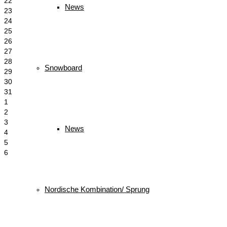
22
News
23
24
25
26
27
28
Snowboard
29
30
31
1
2
3
News
4
5
6
Schlagwörter
Nordische Kombination/ Sprung
biathlon
Bayerischer Schülercup
Alpencup
2016
Athletiktest
Cup
BSC
Deutscher Schülercup
BSV