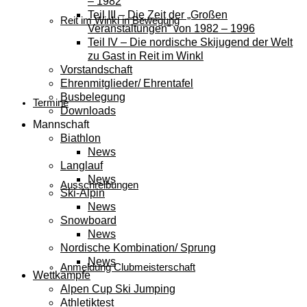
– 1982
Teil III – Die Zeit der „Großen
Reit im Winkl in Bewegung
Veranstaltungen“ von 1982 – 1996
Teil IV – Die nordische Skijugend der Welt
zu Gast in Reit im Winkl
Vorstandschaft
Ehrenmitglieder/ Ehrentafel
Busbelegung
Termine
Downloads
Mannschaft
Biathlon
News
Langlauf
News
Ausschreibungen
Ski-Alpin
News
Snowboard
News
Nordische Kombination/ Sprung
News
Anmeldung Clubmeisterschaft
Wettkämpfe
Alpen Cup Ski Jumping
Athletiktest