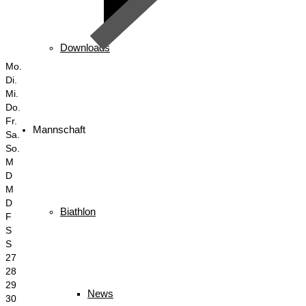
Downloads
Mo.
Di.
Mi.
Do.
Fr.
Mannschaft
Sa.
So.
M
D
M
D
Biathlon
F
S
S
27
28
29
News
30