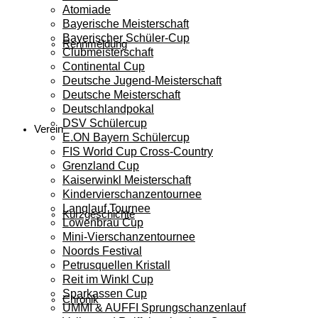
Atomiade
Bayerische Meisterschaft
Bayerischer Schüler-Cup
Rennmeldung
Clubmeisterschaft
Continental Cup
Deutsche Jugend-Meisterschaft
Deutsche Meisterschaft
Deutschlandpokal
DSV Schülercup
Verein
E.ON Bayern Schülercup
FIS World Cup Cross-Country
Grenzland Cup
Kaiserwinkl Meisterschaft
Kindervierschanzentournee
Langlauf Tournee
Kurzgeschichte
Löwenbräu Cup
Mini-Vierschanzentournee
Noords Festival
Petrusquellen Kristall
Reit im Winkl Cup
Sparkassen Cup
Chronik
UMMI & AUFFI Sprungschanzenlauf