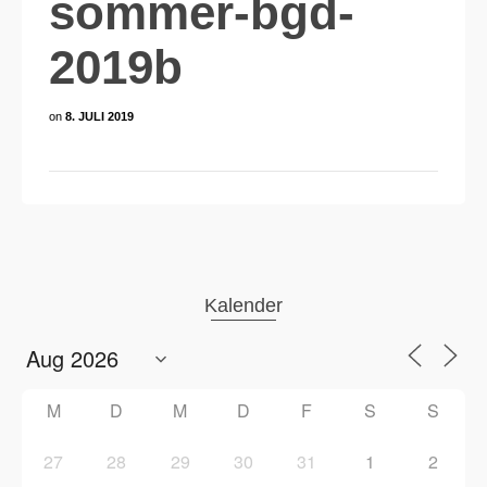
sommer-bgd-
2019b
on
8. JULI 2019
Kalender
M
D
M
D
F
S
S
27
28
29
30
31
1
2