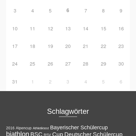
6
3
4
5
7
8
9
10
11
12
13
14
15
16
17
18
19
20
21
22
23
24
25
26
27
28
29
30
31
1
2
3
4
5
6
Schlagwörter
Bayerischer Schülercup
Alpencup
2016
Athletiktest
biathlon
Cup
BSC
Deutscher Schülercup
BSV