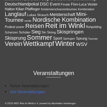
Deutschlandpokal
DSC
Event
Finale
Finn-Luca Vester
Halton
Kilian Pfaffinger
Kindervierschanzentournee
Kombination
Langlauf
Mini-
Meisterschaft
Lukas Strauch
Nordische Kombination
Tournee
nordic
Reit im Winkl
Reisen
Podest
Ruhpolding
power
Skispringen
Sieg
Schüler
Ski
Skiing
Schanzen
Sommer
Skisprung
Sport
Sprung
Springen
Tournee
Winter
Wettkampf
Verein
WSV
Veranstaltungen
Keine Veranstaltungen
alle Veranstaltungen
© 2026 WSV Reit im Winkl e.V. powerd by Maximilian Hamberger