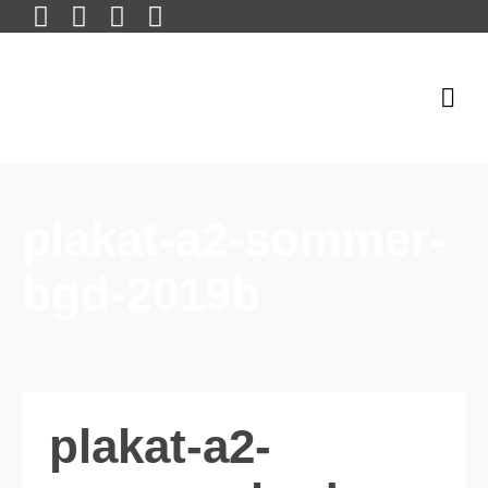
plakat-a2-sommer-
bgd-2019b
plakat-a2-