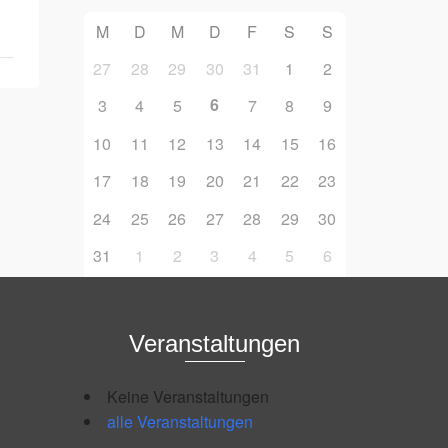
M
D
M
D
F
S
S
27
28
29
30
31
1
2
6
3
4
5
7
8
9
10
11
12
13
14
15
16
17
18
19
20
21
22
23
24
25
26
27
28
29
30
31
1
2
3
4
5
6
Veranstaltungen
Keine Veranstaltungen
alle Veranstaltungen