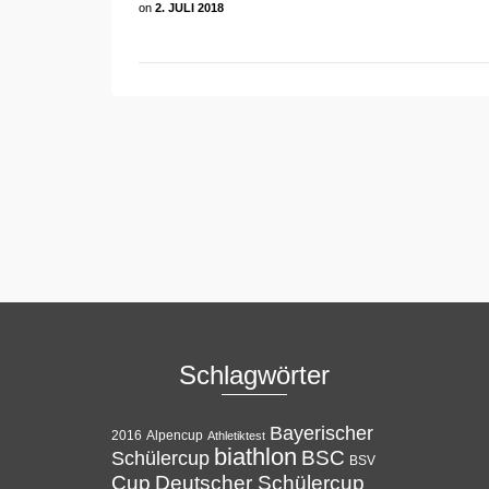
on
2. JULI 2018
Schlagwörter
Bayerischer
Alpencup
2016
Athletiktest
biathlon
BSC
Schülercup
BSV
Cup
Deutscher Schülercup