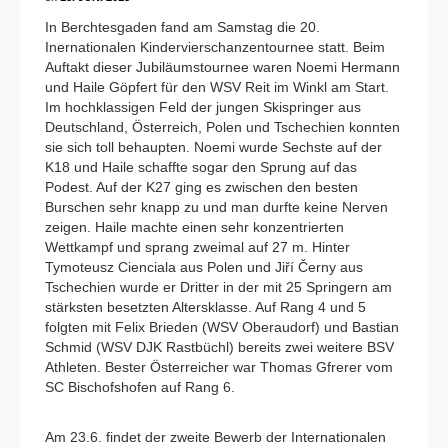
In Berchtesgaden fand am Samstag die 20.
Inernationalen Kindervierschanzentournee statt. Beim
Auftakt dieser Jubiläumstournee waren Noemi Hermann
und Haile Göpfert für den WSV Reit im Winkl am Start.
Im hochklassigen Feld der jungen Skispringer aus
Deutschland, Österreich, Polen und Tschechien konnten
sie sich toll behaupten. Noemi wurde Sechste auf der
K18 und Haile schaffte sogar den Sprung auf das
Podest. Auf der K27 ging es zwischen den besten
Burschen sehr knapp zu und man durfte keine Nerven
zeigen. Haile machte einen sehr konzentrierten
Wettkampf und sprang zweimal auf 27 m. Hinter
Tymoteusz Cienciala aus Polen und Jiří Černy aus
Tschechien wurde er Dritter in der mit 25 Springern am
stärksten besetzten Altersklasse. Auf Rang 4 und 5
folgten mit Felix Brieden (WSV Oberaudorf) und Bastian
Schmid (WSV DJK Rastbüchl) bereits zwei weitere BSV
Athleten. Bester Österreicher war Thomas Gfrerer vom
SC Bischofshofen auf Rang 6.
Am 23.6. findet der zweite Bewerb der Internationalen