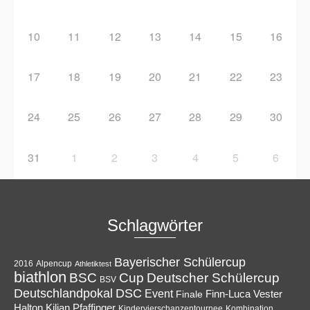
10
11
12
13
14
15
16
17
18
19
20
21
22
23
24
25
26
27
28
29
30
31
1
2
3
4
5
6
Schlagwörter
Bayerischer Schülercup
Alpencup
2016
Athletiktest
biathlon
Cup
BSC
Deutscher Schülercup
BSV
Deutschlandpokal
DSC
Event
Finale
Finn-Luca Vester
Halton
Kilian Pfaffinger
Kindervierschanzentournee
Kombination