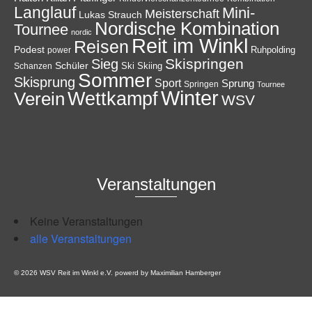
Langlauf
Mini-
Meisterschaft
Lukas Strauch
Nordische Kombination
Tournee
nordic
Reit im Winkl
Reisen
Podest
Ruhpolding
power
Skispringen
Sieg
Schüler
Ski
Skiing
Schanzen
Sommer
Skisprung
Sport
Sprung
Springen
Tournee
Winter
Wettkampf
Verein
WSV
Veranstaltungen
Keine Veranstaltungen
alle Veranstaltungen
© 2026 WSV Reit im Winkl e.V. powerd by Maximilian Hamberger