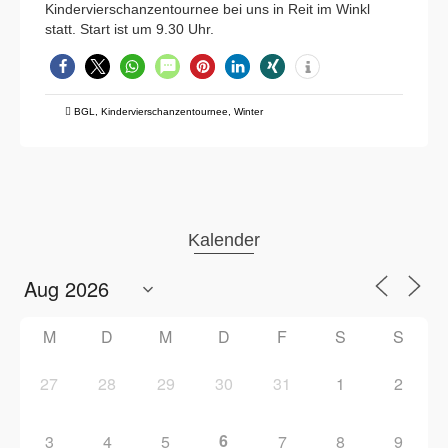
Kindervierschanzentournee bei uns in Reit im Winkl
statt. Start ist um 9.30 Uhr.
BGL
,
Kindervierschanzentournee
,
Winter
Kalender
M
D
M
D
F
S
S
27
28
29
30
31
1
2
6
3
4
5
7
8
9