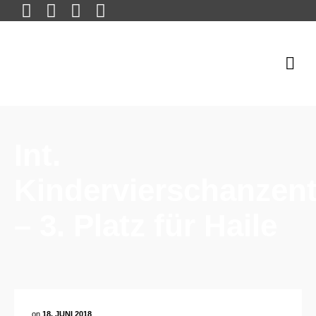
Int.
Kindervierschanzen
– 3. Platz für Haile
on
18. JUNI 2018