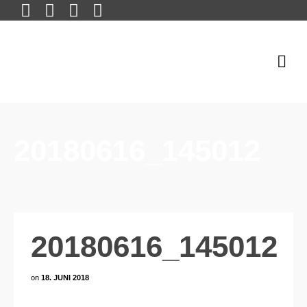
20180616_145012
20180616_145012
on
18. JUNI 2018