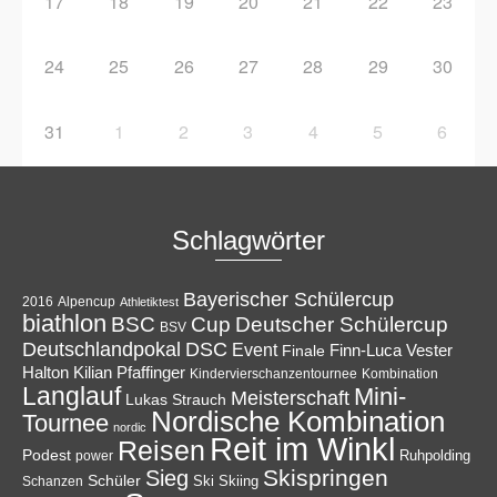
17
18
19
20
21
22
23
24
25
26
27
28
29
30
31
1
2
3
4
5
6
Schlagwörter
Bayerischer Schülercup
Alpencup
2016
Athletiktest
biathlon
Cup
BSC
Deutscher Schülercup
BSV
Deutschlandpokal
DSC
Event
Finale
Finn-Luca Vester
Halton
Kilian Pfaffinger
Kindervierschanzentournee
Kombination
Langlauf
Mini-
Meisterschaft
Lukas Strauch
Nordische Kombination
Tournee
nordic
Reit im Winkl
Reisen
Podest
Ruhpolding
power
Skispringen
Sieg
Schüler
Ski
Skiing
Schanzen