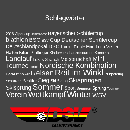
Schlagwörter
Bayerischer Schülercup
Alpencup
2016
Athletiktest
biathlon
Cup
BSC
Deutscher Schülercup
BSV
Deutschlandpokal
DSC
Event
Finale
Finn-Luca Vester
Halton
Kilian Pfaffinger
Kindervierschanzentournee
Kombination
Langlauf
Mini-
Meisterschaft
Lukas Strauch
Nordische Kombination
Tournee
nordic
Reit im Winkl
Reisen
Podest
Ruhpolding
power
Skispringen
Sieg
Schüler
Ski
Skiing
Schanzen
Sommer
Skisprung
Sport
Sprung
Springen
Tournee
Winter
Wettkampf
Verein
WSV