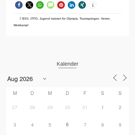
BSV
,
JTFO
,
Jugend trainiert für Olympia
,
Teamspringen
,
Verein
,
Wettkampf
Kalender
M
D
M
D
F
S
S
27
28
29
30
31
1
2
6
3
4
5
7
8
9