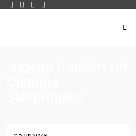
Jugend trainiert für
Olympia –
Skispringen
on
25. FEBRUAR 2020