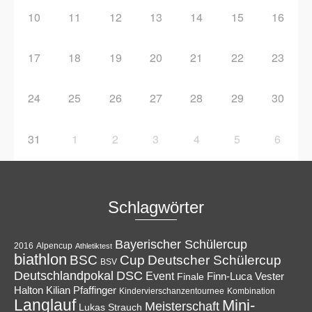
10
11
12
13
14
15
16
17
18
19
20
21
22
23
24
25
26
27
28
29
30
31
1
2
3
4
5
6
Schlagwörter
Bayerischer Schülercup
Alpencup
2016
Athletiktest
biathlon
Cup
BSC
Deutscher Schülercup
BSV
Deutschlandpokal
DSC
Event
Finale
Finn-Luca Vester
Halton
Kilian Pfaffinger
Kindervierschanzentournee
Kombination
Langlauf
Mini-
Meisterschaft
Lukas Strauch