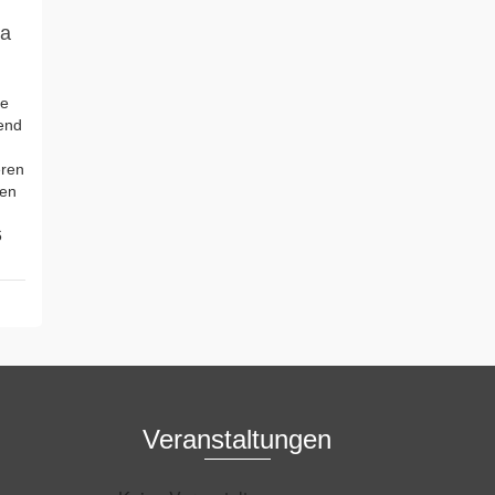
ia
ie
end
eren
ten
6
Veranstaltungen