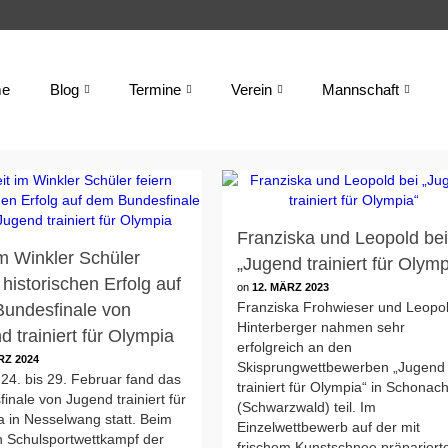
e
Blog
Termine
Verein
Mannschaft
Franziska und Leopold be
im Winkler Schüler
„Jugend trainiert für Olymp
 historischen Erfolg auf
on
12. MÄRZ 2023
Franziska Frohwieser und Leopo
undesfinale von
Hinterberger nahmen sehr
d trainiert für Olympia
erfolgreich an den
RZ 2024
Skisprungwettbewerben „Jugend
. bis 29. Februar fand das
trainiert für Olympia“ in Schonac
inale von Jugend trainiert für
(Schwarzwald) teil. Im
 in Nesselwang statt. Beim
Einzelwettbewerb auf der mit
n Schulsportwettkampf der
frischem Kunstschnee präpariert