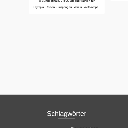
Bundesfinale
,
JTFO
,
Jugend trainiert für
Olympia
,
Reisen
,
Skispringen
,
Verein
,
Wettkampf
Schlagwörter