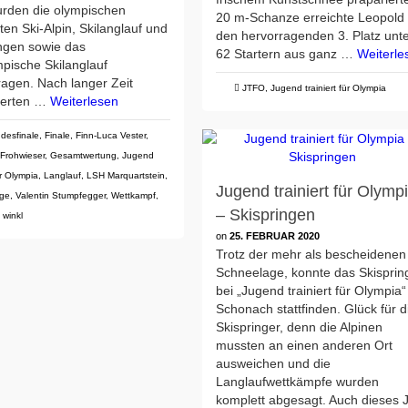
urden die olympischen
20 m-Schanze erreichte Leopold
ten Ski-Alpin, Skilanglauf und
den hervorragenden 3. Platz unt
ingen sowie das
62 Startern aus ganz …
Weiterle
pische Skilanglauf
agen. Nach langer Zeit
JTFO
,
Jugend trainiert für Olympia
zierten …
Weiterlesen
desfinale
,
Finale
,
Finn-Luca Vester
,
 Frohwieser
,
Gesamtwertung
,
Jugend
ür Olympia
,
Langlauf
,
LSH Marquartstein
,
Jugend trainiert für Olymp
ge
,
Valentin Stumpfegger
,
Wettkampf
,
– Skispringen
 winkl
on
25. FEBRUAR 2020
Trotz der mehr als bescheidenen
Schneelage, konnte das Skisprin
bei „Jugend trainiert für Olympia“
Schonach stattfinden. Glück für d
Skispringer, denn die Alpinen
mussten an einen anderen Ort
ausweichen und die
Langlaufwettkämpfe wurden
komplett abgesagt. Auch dieses 