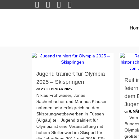
Hom
Jugend trainiert für Olympia
Reit 
2025 – Skispringen
feiern
on
23. FEBRUAR 2025
Niklas Frohwieser, Jonas
dem B
Sachenbacher und Marinus Klauser
Jugen
nahmen sehr erfolgreich an den
on
6. MÄ
Skisprungwettbewerben in Füssen
Vom 24
(Allgäu) teil. Jugend trainiert für
Bundesf
Olympia ist eine Veranstaltung mit
Olympia
hohem Stellenwert im Skisport für
größte
die Jahrgänge 2014 und 2015. Für