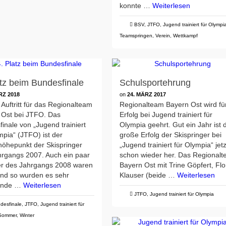
konnte …
Weiterlesen
BSV
,
JTFO
,
Jugend trainiert für Olympi
Teamspringen
,
Verein
,
Wettkampf
atz beim Bundesfinale
Schulsportehrung
RZ 2018
on
24. MÄRZ 2017
 Auftritt für das Regionalteam
Regionalteam Bayern Ost wird fü
 Ost bei JTFO. Das
Erfolg bei Jugend trainiert für
inale von „Jugend trainiert
Olympia geehrt. Gut ein Jahr ist 
mpia“ (JTFO) ist der
große Erfolg der Skispringer bei
höhepunkt der Skispringer
„Jugend trainiert für Olympia“ jetz
hrgangs 2007. Auch ein paar
schon wieder her. Das Regional
er des Jahrgangs 2008 waren
Bayern Ost mit Trine Göpfert, Flo
und so wurden es sehr
Klauser (beide …
Weiterlesen
ende …
Weiterlesen
JTFO
,
Jugend trainiert für Olympia
desfinale
,
JTFO
,
Jugend trainiert für
Sommer
,
Winter