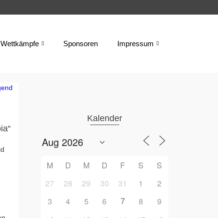
Wettkämpfe
Sponsoren
Impressum
i
Kalender
ia“
ld
M
D
M
D
F
S
S
27
28
29
30
31
1
2
h
7
3
4
5
6
8
9
en