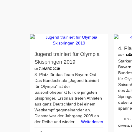
4. Pl
Jugend trainiert für Olympia
on
3. MÄ
Starker
Skispringen 2019
Bayern
on
7. MÄRZ 2019
Bundesf
3. Platz für das Team Bayern Ost.
für Oly
Das Bundesfinale „Jugend trainiert
Saison
für Olympia“ ist der
des Ja
Saisonhöhepunkt für die jüngsten
Spring
Skispringer. Erstmals treten Athleten
dabei 
aus ganz Deutschland bei einem
spann
Wettkampf gegeneinander an.
Diesmalwar der Jahrgang 2008 an
Bun
der Reihe und wieder …
Weiterlesen
Olympia
,