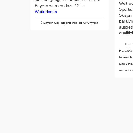
Welt w
Bayern wurden dazu 12 …
Sportar
Weiterlesen
Skispr
paralym
Bayern Ost
,
Jugend trainiert für Olympia
ausgetr
qualifi
Bun
Franziska
trainiert f
Max Sava
wsv reit im