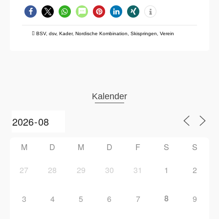
BSV
,
dsv
,
Kader
,
Nordische Kombination
,
Skispringen
,
Verein
Kalender
M
D
M
D
F
S
S
27
28
29
30
31
1
2
8
3
4
5
6
7
9