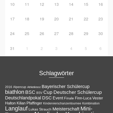
10
11
12
13
14
15
16
17
18
19
20
21
22
23
24
25
26
27
28
29
30
31
1
2
3
4
5
6
Schlagwörter
Bayerischer Schülercup
Alpencup
2016
Athletiktest
biathlon
Cup
BSC
Deutscher Schülercup
BSV
Deutschlandpokal
DSC
Event
Finale
Finn-Luca Vester
Halton
Kilian Pfaffinger
Kindervierschanzentournee
Kombination
Langlauf
Mini-
Meisterschaft
Lukas Strauch