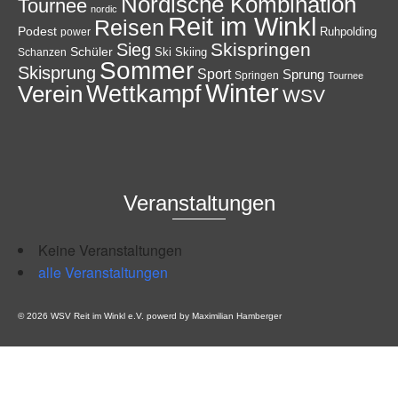
Nordische Kombination
Tournee
nordic
Reit im Winkl
Reisen
Podest
Ruhpolding
power
Skispringen
Sieg
Schüler
Ski
Skiing
Schanzen
Sommer
Skisprung
Sport
Sprung
Springen
Tournee
Winter
Wettkampf
Verein
WSV
Veranstaltungen
Keine Veranstaltungen
alle Veranstaltungen
© 2026 WSV Reit im Winkl e.V. powerd by Maximilian Hamberger