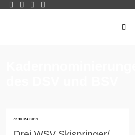
Kadernnominierung
des DSV und BSV
on
30. MAI 2019
Drei WSV Skispringer/