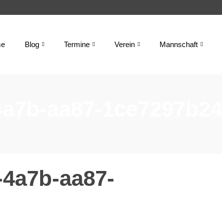
e
Blog
Termine
Verein
Mannschaft
4a7b-aa87-1ce7297b2
-4a7b-aa87-