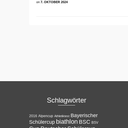
on
7. OKTOBER 2024
Schlagwörter
Bayerischer
Alpencup
2016
Athletiktest
biathlon
BSC
Schülercup
BSV