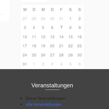
M
D
M
D
F
S
S
27
28
29
30
31
1
2
7
3
4
5
6
8
9
10
11
12
13
14
15
16
17
18
19
20
21
22
23
24
25
26
27
28
29
30
31
1
2
3
4
5
6
Veranstaltungen
Keine Veranstaltungen
alle Veranstaltungen