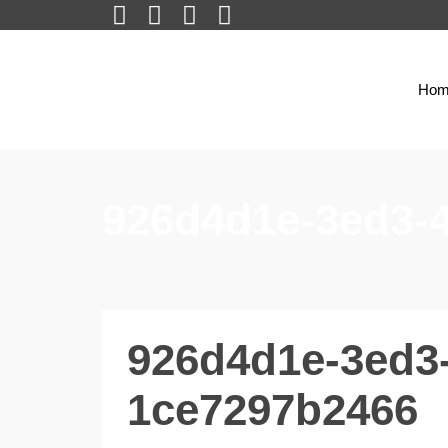
Hom
926d4d1e-3ed3-
926d4d1e-3ed3
1ce7297b2466