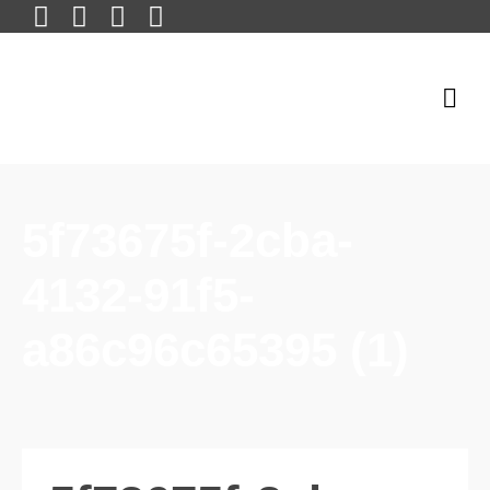
5f73675f-2cba-
4132-91f5-
a86c96c65395 (1)