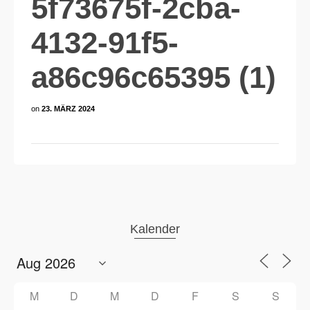
5f73675f-2cba-
4132-91f5-
a86c96c65395 (1)
on
23. MÄRZ 2024
Kalender
M
D
M
D
F
S
S