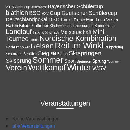
Bayerischer Schülercup
Alpencup
2016
Athletiktest
biathlon
Cup
BSC
Deutscher Schülercup
BSV
Deutschlandpokal
DSC
Event
Finale
Finn-Luca Vester
Halton
Kilian Pfaffinger
Kindervierschanzentournee
Kombination
Langlauf
Mini-
Meisterschaft
Lukas Strauch
Nordische Kombination
Tournee
nordic
Reit im Winkl
Reisen
Podest
Ruhpolding
power
Skispringen
Sieg
Schüler
Ski
Skiing
Schanzen
Sommer
Skisprung
Sport
Sprung
Springen
Tournee
Winter
Wettkampf
Verein
WSV
Veranstaltungen
Keine Veranstaltungen
alle Veranstaltungen