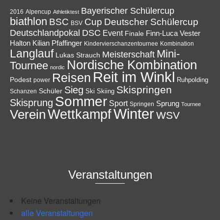
Bayerischer Schülercup
Alpencup
2016
Athletiktest
biathlon
Cup
BSC
Deutscher Schülercup
BSV
Deutschlandpokal
DSC
Event
Finale
Finn-Luca Vester
Halton
Kilian Pfaffinger
Kindervierschanzentournee
Kombination
Langlauf
Mini-
Meisterschaft
Lukas Strauch
Nordische Kombination
Tournee
nordic
Reit im Winkl
Reisen
Podest
Ruhpolding
power
Skispringen
Sieg
Schüler
Ski
Skiing
Schanzen
Sommer
Skisprung
Sport
Sprung
Springen
Tournee
Winter
Wettkampf
Verein
WSV
Veranstaltungen
Keine Veranstaltungen
alle Veranstaltungen