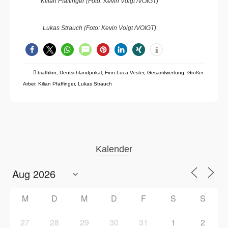
Kilian Pfaffinger (Foto: Kevin Voigt /VOIGT)
Lukas Strauch (Foto: Kevin Voigt /VOIGT)
biathlon
,
Deutschlandpokal
,
Finn-Luca Vester
,
Gesamtwertung
,
Großer
Arber
,
Kilian Pfaffinger
,
Lukas Strauch
Kalender
M
D
M
D
F
S
S
27
28
29
30
31
1
2