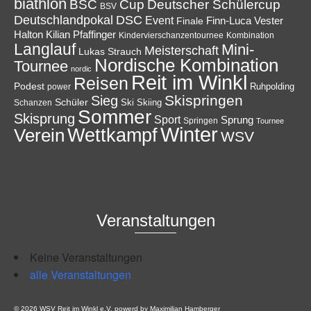
biathlon
Cup
BSC
Deutscher Schülercup
BSV
Deutschlandpokal
DSC
Event
Finale
Finn-Luca Vester
Halton
Kilian Pfaffinger
Kindervierschanzentournee
Kombination
Langlauf
Mini-
Meisterschaft
Lukas Strauch
Nordische Kombination
Tournee
nordic
Reit im Winkl
Reisen
Podest
Ruhpolding
power
Skispringen
Sieg
Schüler
Ski
Skiing
Schanzen
Sommer
Skisprung
Sport
Sprung
Springen
Tournee
Winter
Wettkampf
Verein
WSV
Veranstaltungen
Keine Veranstaltungen
alle Veranstaltungen
© 2026 WSV Reit im Winkl e.V. powerd by Maximilian Hamberger