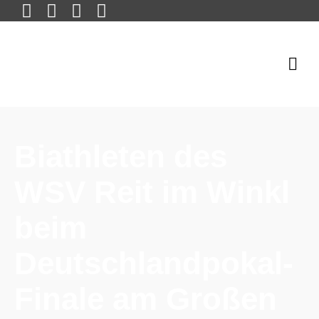
Biathleten des
WSV Reit im Winkl
beim
Deutschlandpokal-
Finale am Großen