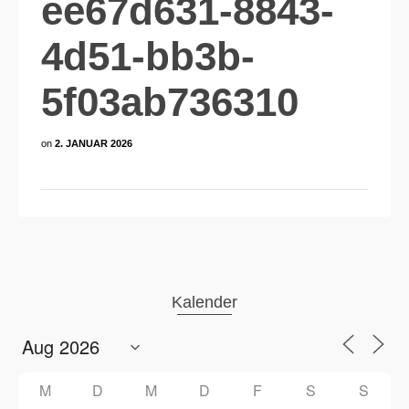
ee67d631-8843-
4d51-bb3b-
5f03ab736310
on
2. JANUAR 2026
Kalender
M
D
M
D
F
S
S