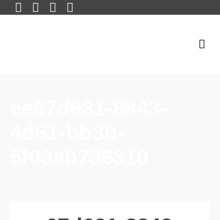
ee67d631-8843-
4d51-bb3b-
5f03ab736310