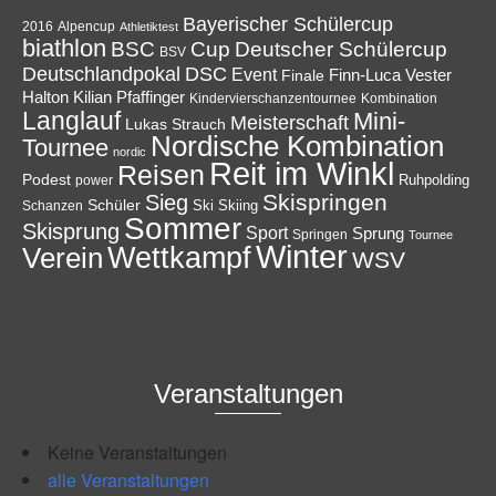
Bayerischer Schülercup
Alpencup
2016
Athletiktest
biathlon
Cup
BSC
Deutscher Schülercup
BSV
Deutschlandpokal
DSC
Event
Finale
Finn-Luca Vester
Halton
Kilian Pfaffinger
Kindervierschanzentournee
Kombination
Langlauf
Mini-
Meisterschaft
Lukas Strauch
Nordische Kombination
Tournee
nordic
Reit im Winkl
Reisen
Podest
Ruhpolding
power
Skispringen
Sieg
Schüler
Ski
Skiing
Schanzen
Sommer
Skisprung
Sport
Sprung
Springen
Tournee
Winter
Wettkampf
Verein
WSV
Veranstaltungen
Keine Veranstaltungen
alle Veranstaltungen