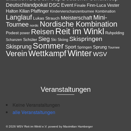
Deutschlandpokal
DSC
Event
Finale
Finn-Luca Vester
Halton
Kilian Pfaffinger
Kindervierschanzentournee
Kombination
Langlauf
Mini-
Meisterschaft
Lukas Strauch
Nordische Kombination
Tournee
nordic
Reit im Winkl
Reisen
Podest
Ruhpolding
power
Skispringen
Sieg
Schüler
Ski
Skiing
Schanzen
Sommer
Skisprung
Sport
Sprung
Springen
Tournee
Winter
Wettkampf
Verein
WSV
Veranstaltungen
Keine Veranstaltungen
alle Veranstaltungen
© 2026 WSV Reit im Winkl e.V. powerd by Maximilian Hamberger