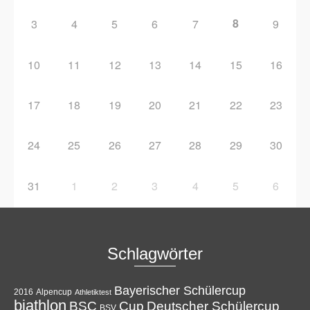
8
3
4
5
6
7
9
10
11
12
13
14
15
16
17
18
19
20
21
22
23
24
25
26
27
28
29
30
31
1
2
3
4
5
6
Schlagwörter
Bayerischer Schülercup
Alpencup
2016
Athletiktest
biathlon
Cup
BSC
Deutscher Schülercup
BSV