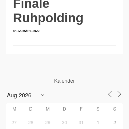
Finale
Ruhpolding
on
12. MÄRZ 2022
Kalender
M
D
M
D
F
S
S
27
28
29
30
31
1
2