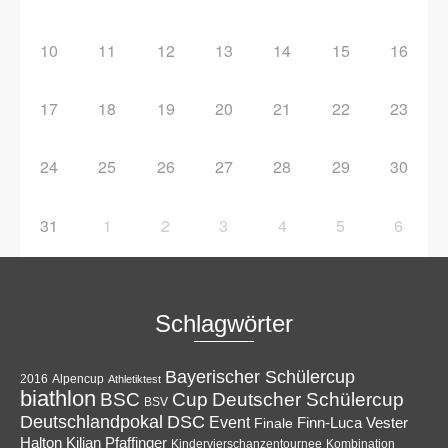
10
11
12
13
14
15
16
17
18
19
20
21
22
23
24
25
26
27
28
29
30
31
1
2
3
4
5
6
Schlagwörter
Bayerischer Schülercup
Alpencup
2016
Athletiktest
biathlon
Cup
BSC
Deutscher Schülercup
BSV
Deutschlandpokal
DSC
Event
Finale
Finn-Luca Vester
Halton
Kilian Pfaffinger
Kindervierschanzentournee
Kombination