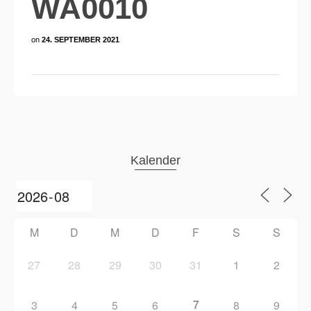
WA0010
on
24. SEPTEMBER 2021
Kalender
M
D
M
D
F
S
S
27
28
29
30
31
1
2
7
3
4
5
6
8
9