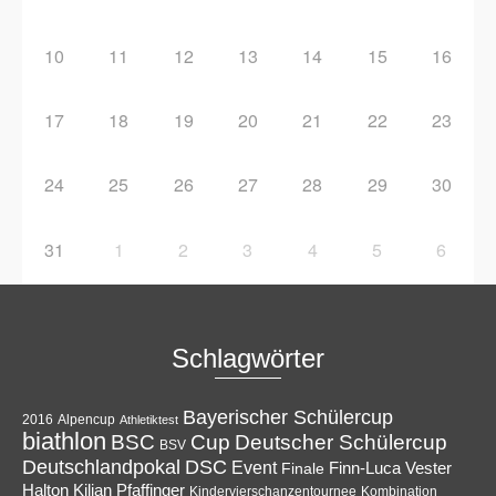
10
11
12
13
14
15
16
17
18
19
20
21
22
23
24
25
26
27
28
29
30
31
1
2
3
4
5
6
Schlagwörter
Bayerischer Schülercup
Alpencup
2016
Athletiktest
biathlon
Cup
BSC
Deutscher Schülercup
BSV
Deutschlandpokal
DSC
Event
Finale
Finn-Luca Vester
Halton
Kilian Pfaffinger
Kindervierschanzentournee
Kombination