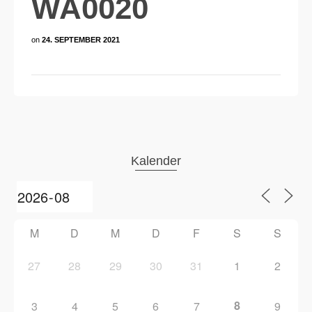
WA0020
on
24. SEPTEMBER 2021
Kalender
M
D
M
D
F
S
S
27
28
29
30
31
1
2
8
3
4
5
6
7
9