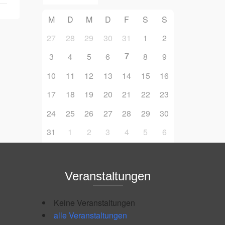
M
D
M
D
F
S
S
27
28
29
30
31
1
2
7
3
4
5
6
8
9
10
11
12
13
14
15
16
17
18
19
20
21
22
23
24
25
26
27
28
29
30
31
1
2
3
4
5
6
Veranstaltungen
Keine Veranstaltungen
alle Veranstaltungen