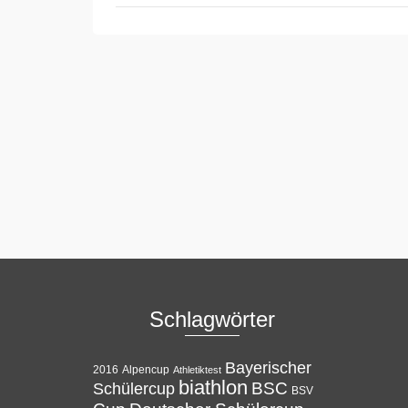
Schlagwörter
Bayerischer
Alpencup
2016
Athletiktest
biathlon
BSC
Schülercup
BSV