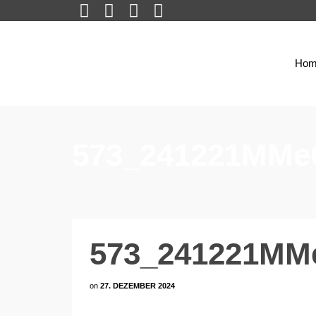
Hom
573_241221MMe
573_241221MM
on
27. DEZEMBER 2024