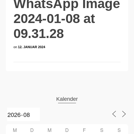
WhatsApp Image
2024-01-08 at
09.31.28
on
12. JANUAR 2024
Kalender
M
D
M
D
F
S
S