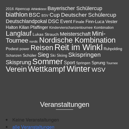
Bayerischer Schülercup
Alpencup
2016
Athletiktest
biathlon
Cup
BSC
Deutscher Schülercup
BSV
Deutschlandpokal
DSC
Event
Finale
Finn-Luca Vester
Halton
Kilian Pfaffinger
Kindervierschanzentournee
Kombination
Langlauf
Mini-
Meisterschaft
Lukas Strauch
Nordische Kombination
Tournee
nordic
Reit im Winkl
Reisen
Podest
Ruhpolding
power
Skispringen
Sieg
Schüler
Ski
Skiing
Schanzen
Sommer
Skisprung
Sport
Sprung
Springen
Tournee
Winter
Wettkampf
Verein
WSV
Veranstaltungen
Keine Veranstaltungen
alle Veranstaltungen