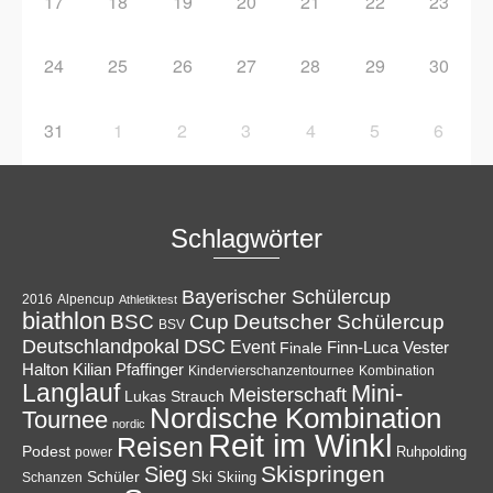
17
18
19
20
21
22
23
24
25
26
27
28
29
30
31
1
2
3
4
5
6
Schlagwörter
Bayerischer Schülercup
Alpencup
2016
Athletiktest
biathlon
Cup
BSC
Deutscher Schülercup
BSV
Deutschlandpokal
DSC
Event
Finale
Finn-Luca Vester
Halton
Kilian Pfaffinger
Kindervierschanzentournee
Kombination
Langlauf
Mini-
Meisterschaft
Lukas Strauch
Nordische Kombination
Tournee
nordic
Reit im Winkl
Reisen
Podest
Ruhpolding
power
Skispringen
Sieg
Schüler
Ski
Skiing
Schanzen