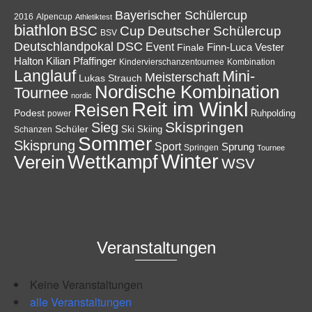
Bayerischer Schülercup
Alpencup
2016
Athletiktest
biathlon
Cup
BSC
Deutscher Schülercup
BSV
Deutschlandpokal
DSC
Event
Finale
Finn-Luca Vester
Halton
Kilian Pfaffinger
Kindervierschanzentournee
Kombination
Langlauf
Mini-
Meisterschaft
Lukas Strauch
Nordische Kombination
Tournee
nordic
Reit im Winkl
Reisen
Podest
Ruhpolding
power
Skispringen
Sieg
Schüler
Ski
Skiing
Schanzen
Sommer
Skisprung
Sport
Sprung
Springen
Tournee
Winter
Wettkampf
Verein
WSV
Veranstaltungen
Keine Veranstaltungen
alle Veranstaltungen