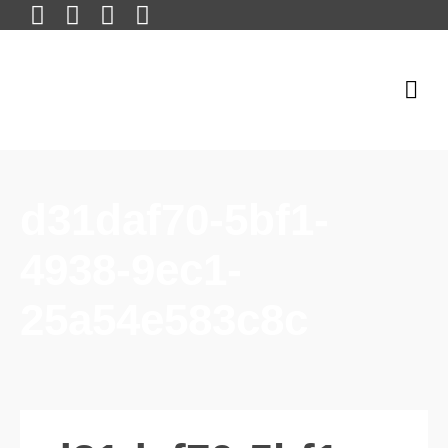
d31daf70-5bf1-
4938-9ec1-
25a54e583c8c