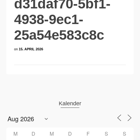
d31daf70-5bf1-
4938-9ec1-
25a54e583c8c
on
15. APRIL 2026
Kalender
M
D
M
D
F
S
S