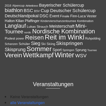
Bayerischer Schülercup
Alpencup
2016
Athletiktest
biathlon
Cup
BSC
Deutscher Schülercup
BSV
Deutschlandpokal
DSC
Event
Finale
Finn-Luca Vester
Halton
Kilian Pfaffinger
Kindervierschanzentournee
Kombination
Langlauf
Mini-
Meisterschaft
Lukas Strauch
Nordische Kombination
Tournee
nordic
Reit im Winkl
Reisen
Podest
Ruhpolding
power
Skispringen
Sieg
Schüler
Ski
Skiing
Schanzen
Sommer
Skisprung
Sport
Sprung
Springen
Tournee
Winter
Wettkampf
Verein
WSV
Veranstaltungen
Keine Veranstaltungen
alle Veranstaltungen