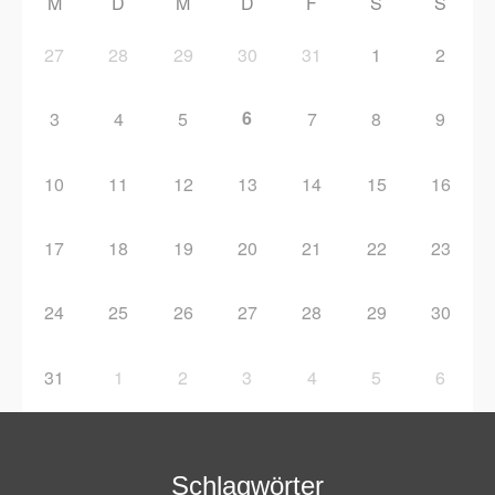
M
D
M
D
F
S
S
27
28
29
30
31
1
2
6
3
4
5
7
8
9
10
11
12
13
14
15
16
17
18
19
20
21
22
23
24
25
26
27
28
29
30
31
1
2
3
4
5
6
Schlagwörter