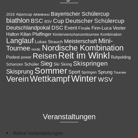
Bayerischer Schülercup
Alpencup
2016
Athletiktest
biathlon
Cup
BSC
Deutscher Schülercup
BSV
Deutschlandpokal
DSC
Event
Finale
Finn-Luca Vester
Halton
Kilian Pfaffinger
Kindervierschanzentournee
Kombination
Langlauf
Mini-
Meisterschaft
Lukas Strauch
Nordische Kombination
Tournee
nordic
Reit im Winkl
Reisen
Podest
Ruhpolding
power
Skispringen
Sieg
Schüler
Ski
Skiing
Schanzen
Sommer
Skisprung
Sport
Sprung
Springen
Tournee
Winter
Wettkampf
Verein
WSV
Veranstaltungen
Keine Veranstaltungen