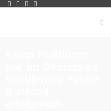
Kilian Pfaffinger
war im Deutschen
Schülercup Finale
Biathlon
erfolgreich