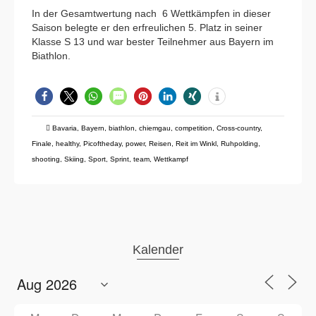
In der Gesamtwertung nach 6 Wettkämpfen in dieser
Saison belegte er den erfreulichen 5. Platz in seiner
Klasse S 13 und war bester Teilnehmer aus Bayern im
Biathlon.
Bavaria
,
Bayern
,
biathlon
,
chiemgau
,
competition
,
Cross-country
,
Finale
,
healthy
,
Picoftheday
,
power
,
Reisen
,
Reit im Winkl
,
Ruhpolding
,
shooting
,
Skiing
,
Sport
,
Sprint
,
team
,
Wettkampf
Kalender