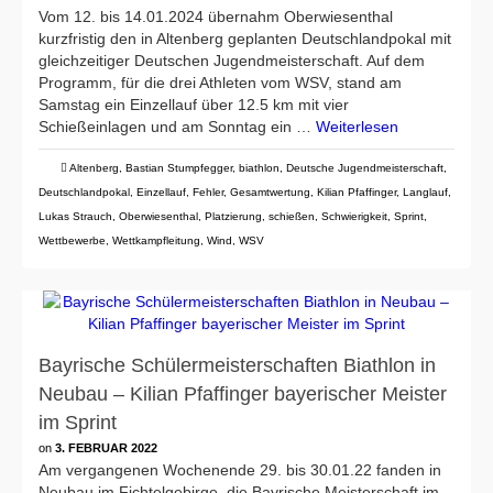
Vom 12. bis 14.01.2024 übernahm Oberwiesenthal
kurzfristig den in Altenberg geplanten Deutschlandpokal mit
gleichzeitiger Deutschen Jugendmeisterschaft. Auf dem
Programm, für die drei Athleten vom WSV, stand am
Samstag ein Einzellauf über 12.5 km mit vier
Schießeinlagen und am Sonntag ein …
Weiterlesen
Altenberg
,
Bastian Stumpfegger
,
biathlon
,
Deutsche Jugendmeisterschaft
,
Deutschlandpokal
,
Einzellauf
,
Fehler
,
Gesamtwertung
,
Kilian Pfaffinger
,
Langlauf
,
Lukas Strauch
,
Oberwiesenthal
,
Platzierung
,
schießen
,
Schwierigkeit
,
Sprint
,
Wettbewerbe
,
Wettkampfleitung
,
Wind
,
WSV
Bayrische Schülermeisterschaften Biathlon in
Neubau – Kilian Pfaffinger bayerischer Meister
im Sprint
on
3. FEBRUAR 2022
Am vergangenen Wochenende 29. bis 30.01.22 fanden in
Neubau im Fichtelgebirge, die Bayrische Meisterschaft im