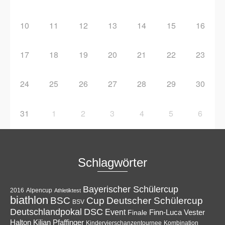
10
11
12
13
14
15
16
17
18
19
20
21
22
23
24
25
26
27
28
29
30
31
1
2
3
4
5
6
Schlagwörter
Bayerischer Schülercup
Alpencup
2016
Athletiktest
biathlon
Cup
BSC
Deutscher Schülercup
BSV
Deutschlandpokal
DSC
Event
Finale
Finn-Luca Vester
Halton
Kilian Pfaffinger
Kindervierschanzentournee
Kombination