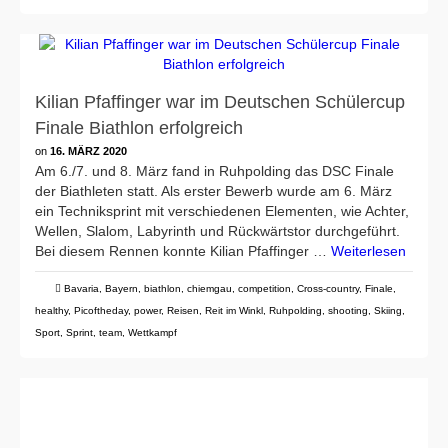
Kilian Pfaffinger war im Deutschen Schülercup
Finale Biathlon erfolgreich
on
16. MÄRZ 2020
Am 6./7. und 8. März fand in Ruhpolding das DSC Finale
der Biathleten statt. Als erster Bewerb wurde am 6. März
ein Techniksprint mit verschiedenen Elementen, wie Achter,
Wellen, Slalom, Labyrinth und Rückwärtstor durchgeführt.
Bei diesem Rennen konnte Kilian Pfaffinger …
Weiterlesen
Bavaria
,
Bayern
,
biathlon
,
chiemgau
,
competition
,
Cross-country
,
Finale
,
healthy
,
Picoftheday
,
power
,
Reisen
,
Reit im Winkl
,
Ruhpolding
,
shooting
,
Skiing
,
Sport
,
Sprint
,
team
,
Wettkampf