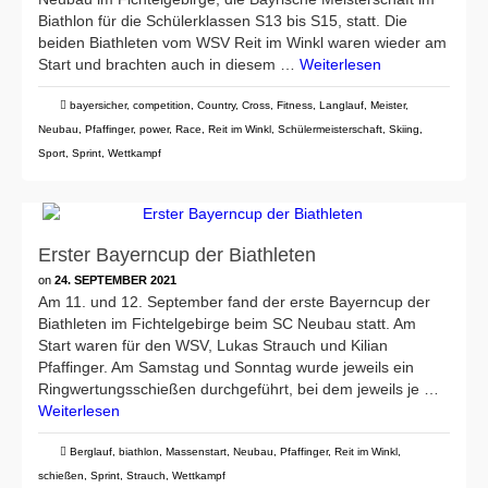
Biathlon für die Schülerklassen S13 bis S15, statt. Die
beiden Biathleten vom WSV Reit im Winkl waren wieder am
Start und brachten auch in diesem …
Weiterlesen
bayersicher
,
competition
,
Country
,
Cross
,
Fitness
,
Langlauf
,
Meister
,
Neubau
,
Pfaffinger
,
power
,
Race
,
Reit im Winkl
,
Schülermeisterschaft
,
Skiing
,
Sport
,
Sprint
,
Wettkampf
Erster Bayerncup der Biathleten
on
24. SEPTEMBER 2021
Am 11. und 12. September fand der erste Bayerncup der
Biathleten im Fichtelgebirge beim SC Neubau statt. Am
Start waren für den WSV, Lukas Strauch und Kilian
Pfaffinger. Am Samstag und Sonntag wurde jeweils ein
Ringwertungsschießen durchgeführt, bei dem jeweils je …
Weiterlesen
Berglauf
,
biathlon
,
Massenstart
,
Neubau
,
Pfaffinger
,
Reit im Winkl
,
schießen
,
Sprint
,
Strauch
,
Wettkampf