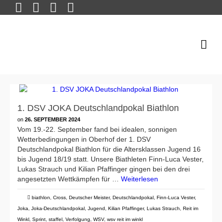
1. DSV JOKA Deutschlandpokal Biathlon
on
26. SEPTEMBER 2024
Vom 19.-22. September fand bei idealen, sonnigen
Wetterbedingungen in Oberhof der 1. DSV
Deutschlandpokal Biathlon für die Altersklassen Jugend 16
bis Jugend 18/19 statt. Unsere Biathleten Finn-Luca Vester,
Lukas Strauch und Kilian Pfaffinger gingen bei den drei
angesetzten Wettkämpfen für …
Weiterlesen
biathlon
,
Cross
,
Deutscher Meister
,
Deutschlandpokal
,
Finn-Luca Vester
,
Joka
,
Joka-Deutschlandpokal
,
Jugend
,
Kilian Pfaffinger
,
Lukas Strauch
,
Reit im
Winkl
,
Sprint
,
staffel
,
Verfolgung
,
WSV
,
wsv reit im winkl