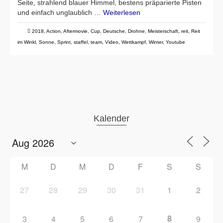
Seite, strahlend blauer Himmel, bestens präparierte Pisten
und einfach unglaublich …
Weiterlesen
2018
,
Action
,
Aftermovie
,
Cup
,
Deutsche
,
Drohne
,
Meisterschaft
,
reit
,
Reit
im Winkl
,
Sonne
,
Sprint
,
staffel
,
team
,
Video
,
Wettkampf
,
Winter
,
Youtube
Kalender
M
D
M
D
F
S
S
27
28
29
30
31
1
2
8
3
4
5
6
7
9