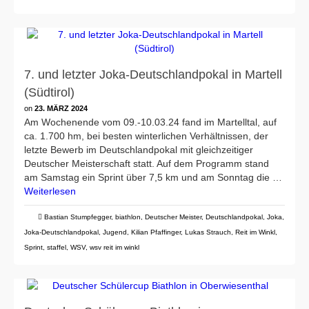
7. und letzter Joka-Deutschlandpokal in Martell
(Südtirol)
on
23. MÄRZ 2024
Am Wochenende vom 09.-10.03.24 fand im Martelltal, auf
ca. 1.700 hm, bei besten winterlichen Verhältnissen, der
letzte Bewerb im Deutschlandpokal mit gleichzeitiger
Deutscher Meisterschaft statt. Auf dem Programm stand
am Samstag ein Sprint über 7,5 km und am Sonntag die …
Weiterlesen
Bastian Stumpfegger
,
biathlon
,
Deutscher Meister
,
Deutschlandpokal
,
Joka
,
Joka-Deutschlandpokal
,
Jugend
,
Kilian Pfaffinger
,
Lukas Strauch
,
Reit im Winkl
,
Sprint
,
staffel
,
WSV
,
wsv reit im winkl