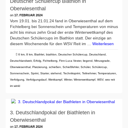
Deutscher Schülercup Biathlon in
Oberwiesenthal
on
17. FEBRUAR 2024
Vom 19.01. bis 21.01.24 fand in Oberwiesenthal auf dem
Fichtelberg bei Sonnenschein und Temperaturen von minus
acht bis minus zehn Grad der erste Winterwettkampf des
Deutschen Schülercups im Biathlon statt. Der einzige an
diesem Wochenende für den WSV Reit im …
Weiterlesen
6 km
,
8 km
,
Biathlet
,
biathlon
,
Deutscher Schülercup
,
Deutschland
,
Deutschlandweit
,
Erfolg
,
Fichtelberg
,
Finn-Luca Vester
,
liegend
,
Minusgrade
,
Oberwiesenthal
,
Platzierung
,
schießen
,
Schießfehler
,
Schüler
,
Schülercup
,
Sonnenschein
,
Sprint
,
Starter
,
stehend
,
Techniksprint
,
Teilnehmer
,
Temperaturen
,
Verfolgung
,
Verfolgungslauf
,
Wettkampf
,
Winter
,
Winterwettkampf
,
WSV
,
wsv reit
im winkl
3. Deutschlandpokal der Biathleten in
Oberwiesenthal
on
17. FEBRUAR 2024