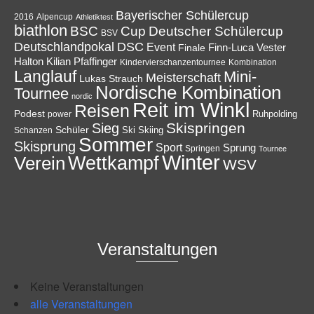
Bayerischer Schülercup
Alpencup
2016
Athletiktest
biathlon
Cup
BSC
Deutscher Schülercup
BSV
Deutschlandpokal
DSC
Event
Finale
Finn-Luca Vester
Halton
Kilian Pfaffinger
Kindervierschanzentournee
Kombination
Langlauf
Mini-
Meisterschaft
Lukas Strauch
Nordische Kombination
Tournee
nordic
Reit im Winkl
Reisen
Podest
Ruhpolding
power
Skispringen
Sieg
Schüler
Ski
Skiing
Schanzen
Sommer
Skisprung
Sport
Sprung
Springen
Tournee
Winter
Wettkampf
Verein
WSV
Veranstaltungen
Keine Veranstaltungen
alle Veranstaltungen