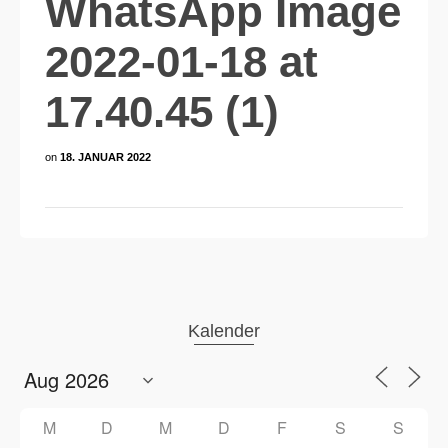
WhatsApp Image
2022-01-18 at
17.40.45 (1)
on
18. JANUAR 2022
Kalender
M
D
M
D
F
S
S